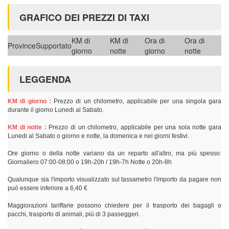
GRAFICO DEI PREZZI DI TAXI
KM di
KM di
Ora di
Ora di
Province
Supportato
giorno
notte
giorno
notte
LEGGENDA
KM di giorno :
Prezzo di un chilometro, applicabile per una singola gara
durante il giorno Lunedi al Sabato.
KM di notte :
Prezzo di un chilometro, applicabile per una sola notte gara
Lunedi al Sabato o giorno e notte, la domenica e nei giorni festivi.
Ore giorno o della notte variano da un reparto all'altro, ma più spesso:
Giornaliero 07:00-08:00 o 19h-20h / 19h-7h Notte o 20h-8h
Qualunque sia l'importo visualizzato sul tassametro l'importo da pagare non
può essere inferiore a 6,40 €
Maggiorazioni tariffarie possono chiedere per il trasporto dei bagagli o
pacchi, trasporto di animali, più di 3 passeggeri.