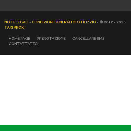
NOTE LEGALI
-
CONDIZIONI GENERALI DI UTILIZZIO
- © 2012 - 2026
TAXI PROXI
HOME PAGE
PRENOTAZIONE
CANCELLARE SMS
CONTATTATECI