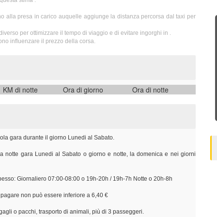
questa stima :
o alla presa in carico auquelle aggiunge la distanza percorsa dal taxi per
iverso per ottimizzare il tempo di viaggio e di evitare ingorghi in .
no influenzare il prezzo della corsa.
KM di notte
Ora di giorno
Ora di notte
ola gara durante il giorno Lunedi al Sabato.
a notte gara Lunedi al Sabato o giorno e notte, la domenica e nei giorni
 spesso: Giornaliero 07:00-08:00 o 19h-20h / 19h-7h Notte o 20h-8h
a pagare non può essere inferiore a 6,40 €
agli o pacchi, trasporto di animali, più di 3 passeggeri.