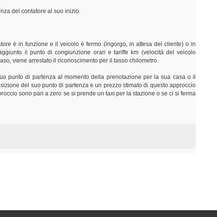
nza del contatore al suo inizio.
ore è in funzione e il veicolo è fermo (ingorgo, in attesa del cliente) o in
aggiunto il punto di congiunzione orari e tariffe km (velocità del veicolo
o caso, viene arrestato il riconoscimento per il tasso chilometro.
 suo punto di partenza al momento della prenotazione per la sua casa o il
 posizione del suo punto di partenza e un prezzo stimato di questo approccio
occio sono pari a zero se si prende un taxi per la stazione o se ci si ferma