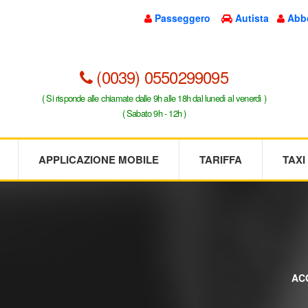
Passeggero
Autista
Abb
(0039) 0550299095
( Si risponde alle chiamate dalle 9h alle 18h dal lunedì al venerdì )
( Sabato 9h - 12h )
APPLICAZIONE MOBILE
TARIFFA
TAX
AC