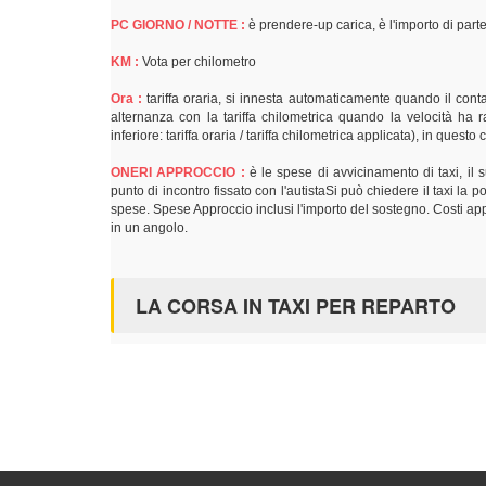
PC GIORNO / NOTTE :
è prendere-up carica, è l'importo di parte
KM :
Vota per chilometro
Ora :
tariffa oraria, si innesta automaticamente quando il contat
alternanza con la tariffa chilometrica quando la velocità ha r
inferiore: tariffa oraria / tariffa chilometrica applicata), in quest
ONERI APPROCCIO :
è le spese di avvicinamento di taxi, il
punto di incontro fissato con l'autistaSi può chiedere il taxi la
spese. Spese Approccio inclusi l'importo del sostegno. Costi appr
in un angolo.
LA CORSA IN TAXI PER REPARTO