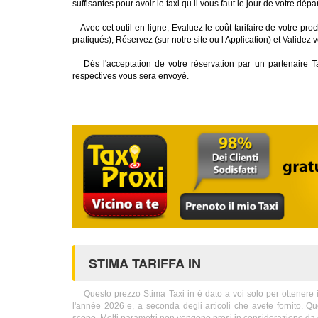
suffisantes pour avoir le taxi qu il vous faut le jour de votre dépar
Avec cet outil en ligne, Evaluez le coût tarifaire de votre proch
pratiqués), Réservez (sur notre site ou l Application) et Validez 
Dés l'acceptation de votre réservation par un partenaire T
respectives vous sera envoyé.
STIMA TARIFFA IN
Questo prezzo Stima Taxi in è dato a voi solo per ottenere inf
l'année 2026 e, a seconda degli articoli che avete fornito. Q