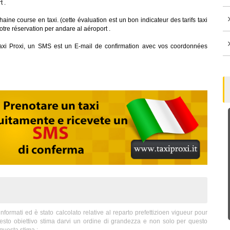
t .
aine course en taxi. (cette évaluation est un bon indicateur des tarifs taxi
votre réservation per andare al aéroport .
axi Proxi, un SMS est un E-mail de confirmation avec vos coordonnées
ormati ed è stato calcolato relative al reparto prefettizioen vigueur pour
uesto obiettivo stima darvi un ordine di grandezza e non solo per questo