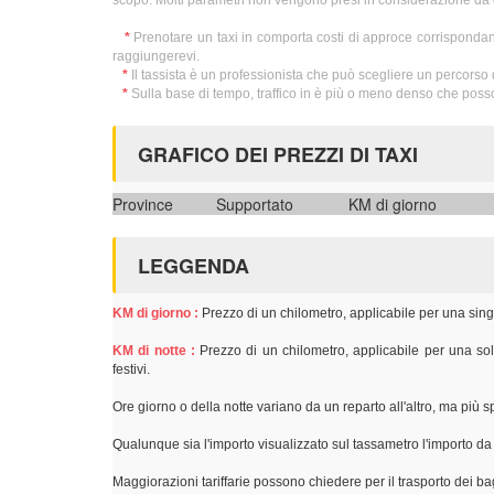
scopo. Molti parametri non vengono presi in considerazione da 
*
Prenotare un taxi in comporta costi di approce corrispondan
raggiungerevi.
*
Il tassista è un professionista che può scegliere un percorso d
*
Sulla base di tempo, traffico in è più o meno denso che posso
GRAFICO DEI PREZZI DI TAXI
Province
Supportato
KM di giorno
LEGGENDA
KM di giorno :
Prezzo di un chilometro, applicabile per una sing
KM di notte :
Prezzo di un chilometro, applicabile per una sol
festivi.
Ore giorno o della notte variano da un reparto all'altro, ma più
Qualunque sia l'importo visualizzato sul tassametro l'importo d
Maggiorazioni tariffarie possono chiedere per il trasporto dei bag