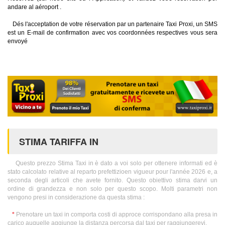
andare al aéroport .
Dés l'acceptation de votre réservation par un partenaire Taxi Proxi, un SMS
est un E-mail de confirmation avec vos coordonnées respectives vous sera
envoyé
STIMA TARIFFA IN
Questo prezzo Stima Taxi in è dato a voi solo per ottenere informati ed è
stato calcolato relative al reparto prefettizioen vigueur pour l'année 2026 e, a
seconda degli articoli che avete fornito. Questo obiettivo stima darvi un
ordine di grandezza e non solo per questo scopo. Molti parametri non
vengono presi in considerazione da questa stima :
*
Prenotare un taxi in comporta costi di approce corrispondano alla presa in
carico auquelle aggiunge la distanza percorsa dal taxi per raggiungerevi.