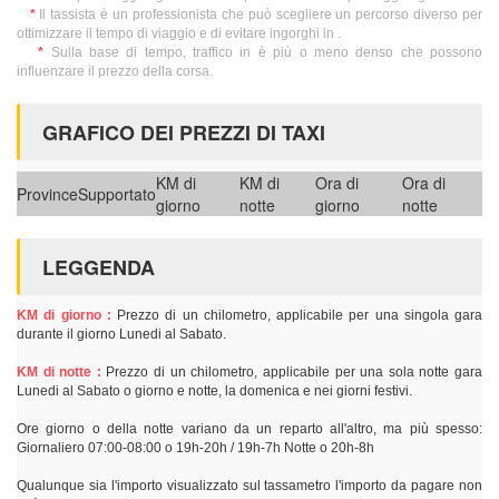
*
Il tassista è un professionista che può scegliere un percorso diverso per
ottimizzare il tempo di viaggio e di evitare ingorghi in .
*
Sulla base di tempo, traffico in è più o meno denso che possono
influenzare il prezzo della corsa.
GRAFICO DEI PREZZI DI TAXI
KM di
KM di
Ora di
Ora di
Province
Supportato
giorno
notte
giorno
notte
LEGGENDA
KM di giorno :
Prezzo di un chilometro, applicabile per una singola gara
durante il giorno Lunedi al Sabato.
KM di notte :
Prezzo di un chilometro, applicabile per una sola notte gara
Lunedi al Sabato o giorno e notte, la domenica e nei giorni festivi.
Ore giorno o della notte variano da un reparto all'altro, ma più spesso:
Giornaliero 07:00-08:00 o 19h-20h / 19h-7h Notte o 20h-8h
Qualunque sia l'importo visualizzato sul tassametro l'importo da pagare non