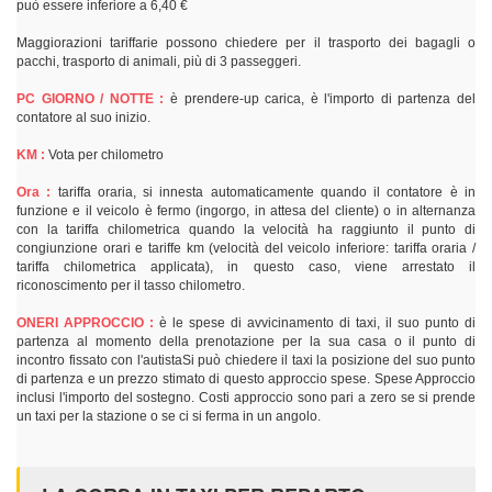
può essere inferiore a 6,40 €
Maggiorazioni tariffarie possono chiedere per il trasporto dei bagagli o
pacchi, trasporto di animali, più di 3 passeggeri.
PC GIORNO / NOTTE :
è prendere-up carica, è l'importo di partenza del
contatore al suo inizio.
KM :
Vota per chilometro
Ora :
tariffa oraria, si innesta automaticamente quando il contatore è in
funzione e il veicolo è fermo (ingorgo, in attesa del cliente) o in alternanza
con la tariffa chilometrica quando la velocità ha raggiunto il punto di
congiunzione orari e tariffe km (velocità del veicolo inferiore: tariffa oraria /
tariffa chilometrica applicata), in questo caso, viene arrestato il
riconoscimento per il tasso chilometro.
ONERI APPROCCIO :
è le spese di avvicinamento di taxi, il suo punto di
partenza al momento della prenotazione per la sua casa o il punto di
incontro fissato con l'autistaSi può chiedere il taxi la posizione del suo punto
di partenza e un prezzo stimato di questo approccio spese. Spese Approccio
inclusi l'importo del sostegno. Costi approccio sono pari a zero se si prende
un taxi per la stazione o se ci si ferma in un angolo.