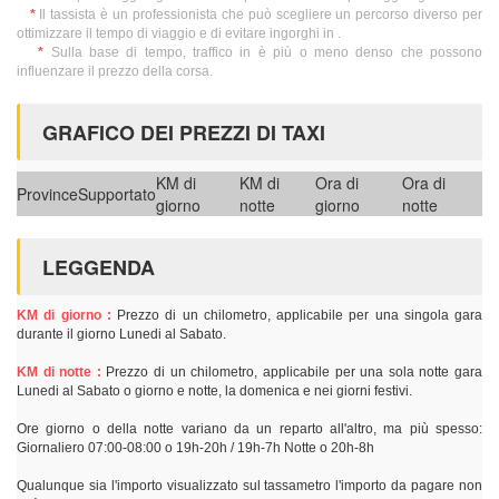
*
Il tassista è un professionista che può scegliere un percorso diverso per
ottimizzare il tempo di viaggio e di evitare ingorghi in .
*
Sulla base di tempo, traffico in è più o meno denso che possono
influenzare il prezzo della corsa.
GRAFICO DEI PREZZI DI TAXI
KM di
KM di
Ora di
Ora di
Province
Supportato
giorno
notte
giorno
notte
LEGGENDA
KM di giorno :
Prezzo di un chilometro, applicabile per una singola gara
durante il giorno Lunedi al Sabato.
KM di notte :
Prezzo di un chilometro, applicabile per una sola notte gara
Lunedi al Sabato o giorno e notte, la domenica e nei giorni festivi.
Ore giorno o della notte variano da un reparto all'altro, ma più spesso:
Giornaliero 07:00-08:00 o 19h-20h / 19h-7h Notte o 20h-8h
Qualunque sia l'importo visualizzato sul tassametro l'importo da pagare non