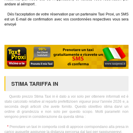
andare al aéroport .
Dés l'acceptation de votre réservation par un partenaire Taxi Proxi, un SMS
est un E-mail de confirmation avec vos coordonnées respectives vous sera
envoyé
STIMA TARIFFA IN
Questo prezzo Stima Taxi in è dato a voi solo per ottenere informati ed è
stato calcolato relative al reparto prefettizioen vigueur pour l'année 2026 e, a
seconda degli articoli che avete fornito. Questo obiettivo stima darvi un
ordine di grandezza e non solo per questo scopo. Molti parametri non
vengono presi in considerazione da questa stima :
*
Prenotare un taxi in comporta costi di approce corrispondano alla presa in
carico auquelle aggiunge la distanza percorsa dal taxi per raggiungerevi.