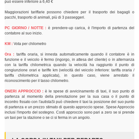
può essere inferiore a 6,40 €
Maggiorazioni tariffarie possono chiedere per il trasporto dei bagagli o
pacchi, trasporto di animali, più di 3 passeggeri.
PC GIORNO / NOTTE :
è prendere-up carica, è l'importo di partenza del
contatore al suo inizio.
KM :
Vota per chilometro
Ora :
tariffa oraria, si innesta automaticamente quando il contatore è in
funzione e il veicolo è fermo (ingorgo, in attesa del cliente) o in alternanza
con la tariffa chilometrica quando la velocità ha raggiunto il punto di
congiunzione orari e tariffe km (velocità del veicolo inferiore: tariffa oraria /
tariffa chilometrica applicata), in questo caso, viene arrestato il
riconoscimento per il tasso chilometro.
ONERI APPROCCIO :
è le spese di avvicinamento di taxi, il suo punto di
partenza al momento della prenotazione per la sua casa o il punto di
incontro fissato con l'autistaSi può chiedere il taxi la posizione del suo punto
di partenza e un prezzo stimato di questo approccio spese. Spese Approccio
inclusi l'importo del sostegno. Costi approccio sono pari a zero se si prende
un taxi per la stazione o se ci si ferma in un angolo.