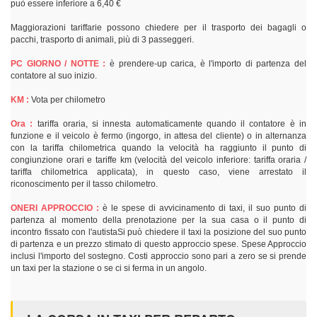
può essere inferiore a 6,40 €
Maggiorazioni tariffarie possono chiedere per il trasporto dei bagagli o
pacchi, trasporto di animali, più di 3 passeggeri.
PC GIORNO / NOTTE :
è prendere-up carica, è l'importo di partenza del
contatore al suo inizio.
KM :
Vota per chilometro
Ora :
tariffa oraria, si innesta automaticamente quando il contatore è in
funzione e il veicolo è fermo (ingorgo, in attesa del cliente) o in alternanza
con la tariffa chilometrica quando la velocità ha raggiunto il punto di
congiunzione orari e tariffe km (velocità del veicolo inferiore: tariffa oraria /
tariffa chilometrica applicata), in questo caso, viene arrestato il
riconoscimento per il tasso chilometro.
ONERI APPROCCIO :
è le spese di avvicinamento di taxi, il suo punto di
partenza al momento della prenotazione per la sua casa o il punto di
incontro fissato con l'autistaSi può chiedere il taxi la posizione del suo punto
di partenza e un prezzo stimato di questo approccio spese. Spese Approccio
inclusi l'importo del sostegno. Costi approccio sono pari a zero se si prende
un taxi per la stazione o se ci si ferma in un angolo.