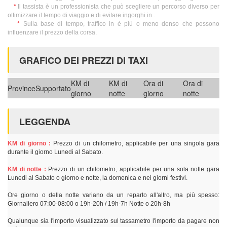
*
Il tassista è un professionista che può scegliere un percorso diverso per
ottimizzare il tempo di viaggio e di evitare ingorghi in .
*
Sulla base di tempo, traffico in è più o meno denso che possono
influenzare il prezzo della corsa.
GRAFICO DEI PREZZI DI TAXI
KM di
KM di
Ora di
Ora di
Province
Supportato
giorno
notte
giorno
notte
LEGGENDA
KM di giorno :
Prezzo di un chilometro, applicabile per una singola gara
durante il giorno Lunedi al Sabato.
KM di notte :
Prezzo di un chilometro, applicabile per una sola notte gara
Lunedi al Sabato o giorno e notte, la domenica e nei giorni festivi.
Ore giorno o della notte variano da un reparto all'altro, ma più spesso:
Giornaliero 07:00-08:00 o 19h-20h / 19h-7h Notte o 20h-8h
Qualunque sia l'importo visualizzato sul tassametro l'importo da pagare non