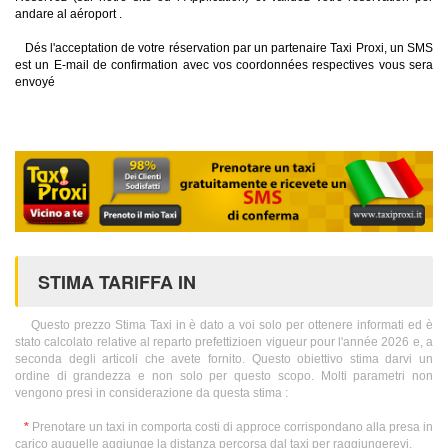
andare al aéroport .
Dés l'acceptation de votre réservation par un partenaire Taxi Proxi, un SMS
est un E-mail de confirmation avec vos coordonnées respectives vous sera
envoyé
STIMA TARIFFA IN
Questo prezzo Stima Taxi in è dato a voi solo per ottenere informati ed è
stato calcolato relative al reparto prefettizioen vigueur pour l'année 2026 e, a
seconda degli articoli che avete fornito. Questo obiettivo stima darvi un
ordine di grandezza e non solo per questo scopo. Molti parametri non
vengono presi in considerazione da questa stima :
*
Prenotare un taxi in comporta costi di approce corrispondano alla presa in
carico auquelle aggiunge la distanza percorsa dal taxi per raggiungerevi.