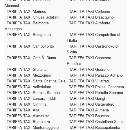
Albanesi
TARIFFA TAXI Marineo
TARIFFA TAXI Corleone
TARIFFA TAXI Chiusa Sclafani
TARIFFA TAXI Bisacquino
TARIFFA TAXI Belmonte
TARIFFA TAXI Altofonte
Mezzagno
TARIFFA TAXI Bolognetta
TARIFFA TAXI Campofelice di
Fitalia
TARIFFA TAXI Campofiorito
TARIFFA TAXI Castronovo di
Sicilia
TARIFFA TAXI CefalÃ Diana
TARIFFA TAXI Contessa
Entellina
TARIFFA TAXI Giuliana
TARIFFA TAXI Godrano
TARIFFA TAXI Mezzojuso
TARIFFA TAXI Palazzo Adriano
TARIFFA TAXI Santa Cristina Gela
TARIFFA TAXI Villafrati
TARIFFA TAXI Valledolmo
TARIFFA TAXI Polizzi Generosa
TARIFFA TAXI Petralia Sottana
TARIFFA TAXI Petralia Soprana
TARIFFA TAXI Lercara Friddi
TARIFFA TAXI Gangi
TARIFFA TAXI Ciminna
TARIFFA TAXI Caltavuturo
TARIFFA TAXI Alia
TARIFFA TAXI Alimena
TARIFFA TAXI Aliminusa
TARIFFA TAXI Baucina
TARIFFA TAXI Bompietro
TARIFFA TAXI Castellana Sicula
TARIFFA TAXI Montemaggiore
TARIFFA TAXI Roccapalumba