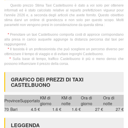
Questo prezzo Stima Taxi Castelbuono è dato a voi solo per ottenere
informati ed è stato calcolato relative al reparto prefettizioen vigueur pour
l'année 2026 e, a seconda degli articoli che avete fornito. Questo obiettivo
stima darvi un ordine di grandezza e non solo per questo scopo. Molti
parametri non vengono presi in considerazione da questa stima :
*
Prenotare un taxi Castelbuono comporta costi di approce corrispondano
alla presa in carico auquelle aggiunge la distanza percorsa dal taxi per
raggiungerevi.
*
Il tassista è un professionista che può scegliere un percorso diverso per
ottimizzare il tempo di viaggio e di evitare ingorghi Castelbuono.
*
Sulla base di tempo, traffico Castelbuono è più o meno denso che
possono influenzare il prezzo della corsa.
GRAFICO DEI PREZZI DI TAXI
CASTELBUONO
KM di
KM di
Ora di
Ora di
Province
Supportato
giorno
notte
giorno
notte
70
Bari
4.5 €
1.6 €
1.6 €
27 €
27 €
LEGGENDA