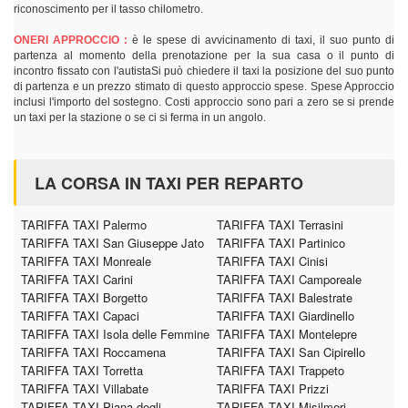
riconoscimento per il tasso chilometro.
ONERI APPROCCIO :
è le spese di avvicinamento di taxi, il suo punto di
partenza al momento della prenotazione per la sua casa o il punto di
incontro fissato con l'autistaSi può chiedere il taxi la posizione del suo punto
di partenza e un prezzo stimato di questo approccio spese. Spese Approccio
inclusi l'importo del sostegno. Costi approccio sono pari a zero se si prende
un taxi per la stazione o se ci si ferma in un angolo.
LA CORSA IN TAXI PER REPARTO
TARIFFA TAXI Palermo
TARIFFA TAXI Terrasini
TARIFFA TAXI San Giuseppe Jato
TARIFFA TAXI Partinico
TARIFFA TAXI Monreale
TARIFFA TAXI Cinisi
TARIFFA TAXI Carini
TARIFFA TAXI Camporeale
TARIFFA TAXI Borgetto
TARIFFA TAXI Balestrate
TARIFFA TAXI Capaci
TARIFFA TAXI Giardinello
TARIFFA TAXI Isola delle Femmine
TARIFFA TAXI Montelepre
TARIFFA TAXI Roccamena
TARIFFA TAXI San Cipirello
TARIFFA TAXI Torretta
TARIFFA TAXI Trappeto
TARIFFA TAXI Villabate
TARIFFA TAXI Prizzi
TARIFFA TAXI Piana degli
TARIFFA TAXI Misilmeri