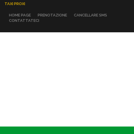
TAXI PROXI
HOME PAGE
PRENOTAZIONE
CANCELLARE SMS
CONTATTATECI