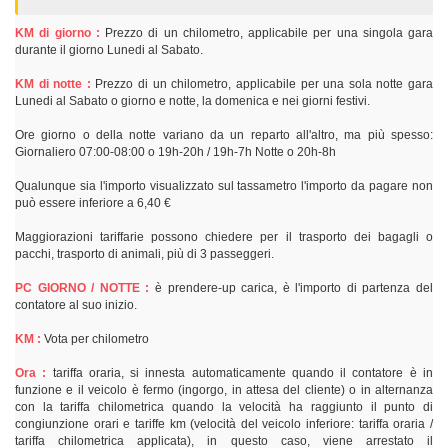
KM di giorno :
Prezzo di un chilometro, applicabile per una singola gara
durante il giorno Lunedi al Sabato.
KM di notte :
Prezzo di un chilometro, applicabile per una sola notte gara
Lunedi al Sabato o giorno e notte, la domenica e nei giorni festivi.
Ore giorno o della notte variano da un reparto all'altro, ma più spesso:
Giornaliero 07:00-08:00 o 19h-20h / 19h-7h Notte o 20h-8h
Qualunque sia l'importo visualizzato sul tassametro l'importo da pagare non
può essere inferiore a 6,40 €
Maggiorazioni tariffarie possono chiedere per il trasporto dei bagagli o
pacchi, trasporto di animali, più di 3 passeggeri.
PC GIORNO / NOTTE :
è prendere-up carica, è l'importo di partenza del
contatore al suo inizio.
KM :
Vota per chilometro
Ora :
tariffa oraria, si innesta automaticamente quando il contatore è in
funzione e il veicolo è fermo (ingorgo, in attesa del cliente) o in alternanza
con la tariffa chilometrica quando la velocità ha raggiunto il punto di
congiunzione orari e tariffe km (velocità del veicolo inferiore: tariffa oraria /
tariffa chilometrica applicata), in questo caso, viene arrestato il