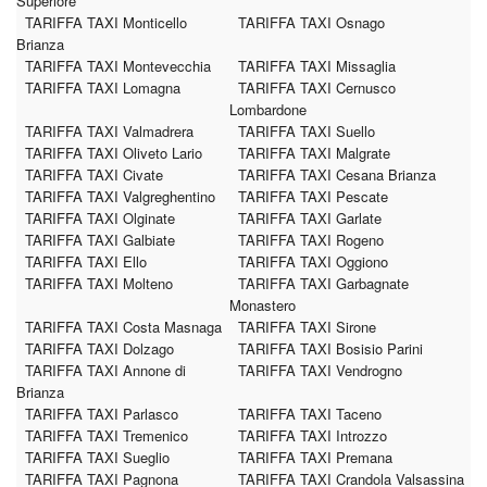
Superiore
TARIFFA TAXI Monticello
TARIFFA TAXI Osnago
Brianza
TARIFFA TAXI Montevecchia
TARIFFA TAXI Missaglia
TARIFFA TAXI Lomagna
TARIFFA TAXI Cernusco
Lombardone
TARIFFA TAXI Valmadrera
TARIFFA TAXI Suello
TARIFFA TAXI Oliveto Lario
TARIFFA TAXI Malgrate
TARIFFA TAXI Civate
TARIFFA TAXI Cesana Brianza
TARIFFA TAXI Valgreghentino
TARIFFA TAXI Pescate
TARIFFA TAXI Olginate
TARIFFA TAXI Garlate
TARIFFA TAXI Galbiate
TARIFFA TAXI Rogeno
TARIFFA TAXI Ello
TARIFFA TAXI Oggiono
TARIFFA TAXI Molteno
TARIFFA TAXI Garbagnate
Monastero
TARIFFA TAXI Costa Masnaga
TARIFFA TAXI Sirone
TARIFFA TAXI Dolzago
TARIFFA TAXI Bosisio Parini
TARIFFA TAXI Annone di
TARIFFA TAXI Vendrogno
Brianza
TARIFFA TAXI Parlasco
TARIFFA TAXI Taceno
TARIFFA TAXI Tremenico
TARIFFA TAXI Introzzo
TARIFFA TAXI Sueglio
TARIFFA TAXI Premana
TARIFFA TAXI Pagnona
TARIFFA TAXI Crandola Valsassina