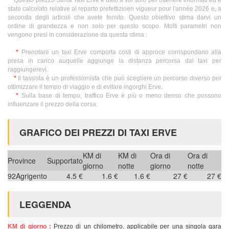
Questo prezzo Stima Taxi Erve è dato a voi solo per ottenere informati ed è
stato calcolato relative al reparto prefettizioen vigueur pour l'année 2026 e, a
seconda degli articoli che avete fornito. Questo obiettivo stima darvi un
ordine di grandezza e non solo per questo scopo. Molti parametri non
vengono presi in considerazione da questa stima :
*
Prenotare un taxi Erve comporta costi di approce corrispondano alla
presa in carico auquelle aggiunge la distanza percorsa dal taxi per
raggiungerevi.
*
Il tassista è un professionista che può scegliere un percorso diverso per
ottimizzare il tempo di viaggio e di evitare ingorghi Erve.
*
Sulla base di tempo, traffico Erve è più o meno denso che possono
influenzare il prezzo della corsa.
GRAFICO DEI PREZZI DI TAXI ERVE
KM di
KM di
Ora di
Ora di
Province
Supportato
giorno
notte
giorno
notte
92
Agrigento
4.5 €
1.6 €
1.6 €
27 €
27 €
LEGGENDA
KM di giorno :
Prezzo di un chilometro, applicabile per una singola gara