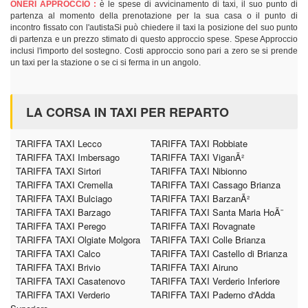
ONERI APPROCCIO :
è le spese di avvicinamento di taxi, il suo punto di
partenza al momento della prenotazione per la sua casa o il punto di
incontro fissato con l'autistaSi può chiedere il taxi la posizione del suo punto
di partenza e un prezzo stimato di questo approccio spese. Spese Approccio
inclusi l'importo del sostegno. Costi approccio sono pari a zero se si prende
un taxi per la stazione o se ci si ferma in un angolo.
LA CORSA IN TAXI PER REPARTO
TARIFFA TAXI Lecco
TARIFFA TAXI Robbiate
TARIFFA TAXI Imbersago
TARIFFA TAXI ViganÃ²
TARIFFA TAXI Sirtori
TARIFFA TAXI Nibionno
TARIFFA TAXI Cremella
TARIFFA TAXI Cassago Brianza
TARIFFA TAXI Bulciago
TARIFFA TAXI BarzanÃ²
TARIFFA TAXI Barzago
TARIFFA TAXI Santa Maria HoÃ¨
TARIFFA TAXI Perego
TARIFFA TAXI Rovagnate
TARIFFA TAXI Olgiate Molgora
TARIFFA TAXI Colle Brianza
TARIFFA TAXI Calco
TARIFFA TAXI Castello di Brianza
TARIFFA TAXI Brivio
TARIFFA TAXI Airuno
TARIFFA TAXI Casatenovo
TARIFFA TAXI Verderio Inferiore
TARIFFA TAXI Verderio
TARIFFA TAXI Paderno d'Adda