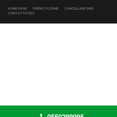
HOME PAGE
PRENOTAZIONE
CANCELLARE SMS
CONTATTATECI
0550299095