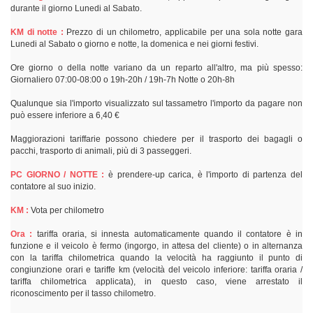
durante il giorno Lunedi al Sabato.
KM di notte :
Prezzo di un chilometro, applicabile per una sola notte gara
Lunedi al Sabato o giorno e notte, la domenica e nei giorni festivi.
Ore giorno o della notte variano da un reparto all'altro, ma più spesso:
Giornaliero 07:00-08:00 o 19h-20h / 19h-7h Notte o 20h-8h
Qualunque sia l'importo visualizzato sul tassametro l'importo da pagare non
può essere inferiore a 6,40 €
Maggiorazioni tariffarie possono chiedere per il trasporto dei bagagli o
pacchi, trasporto di animali, più di 3 passeggeri.
PC GIORNO / NOTTE :
è prendere-up carica, è l'importo di partenza del
contatore al suo inizio.
KM :
Vota per chilometro
Ora :
tariffa oraria, si innesta automaticamente quando il contatore è in
funzione e il veicolo è fermo (ingorgo, in attesa del cliente) o in alternanza
con la tariffa chilometrica quando la velocità ha raggiunto il punto di
congiunzione orari e tariffe km (velocità del veicolo inferiore: tariffa oraria /
tariffa chilometrica applicata), in questo caso, viene arrestato il
riconoscimento per il tasso chilometro.