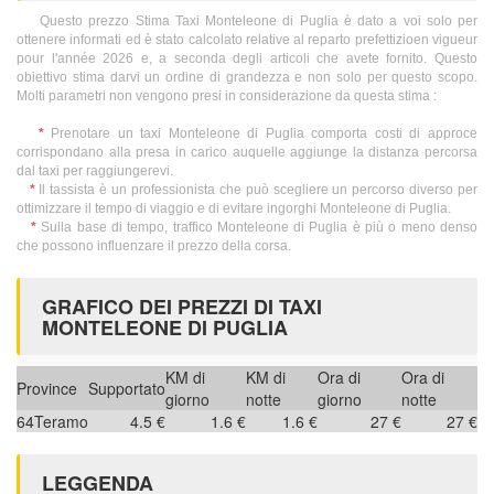
Questo prezzo Stima Taxi Monteleone di Puglia è dato a voi solo per
ottenere informati ed è stato calcolato relative al reparto prefettizioen vigueur
pour l'année 2026 e, a seconda degli articoli che avete fornito. Questo
obiettivo stima darvi un ordine di grandezza e non solo per questo scopo.
Molti parametri non vengono presi in considerazione da questa stima :
*
Prenotare un taxi Monteleone di Puglia comporta costi di approce
corrispondano alla presa in carico auquelle aggiunge la distanza percorsa
dal taxi per raggiungerevi.
*
Il tassista è un professionista che può scegliere un percorso diverso per
ottimizzare il tempo di viaggio e di evitare ingorghi Monteleone di Puglia.
*
Sulla base di tempo, traffico Monteleone di Puglia è più o meno denso
che possono influenzare il prezzo della corsa.
GRAFICO DEI PREZZI DI TAXI
MONTELEONE DI PUGLIA
KM di
KM di
Ora di
Ora di
Province
Supportato
giorno
notte
giorno
notte
64
Teramo
4.5 €
1.6 €
1.6 €
27 €
27 €
LEGGENDA