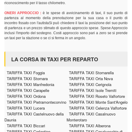
riconoscimento per il tasso chilometro.
ONERI APPROCCIO :
è le spese di avvicinamento di taxi, il suo punto di
partenza al momento della prenotazione per la sua casa o il punto di
incontro fissato con l'autistaSi può chiedere il taxi la posizione del suo punto
di partenza e un prezzo stimato di questo approccio spese. Spese Approccio
inclusi l'importo del sostegno. Costi approccio sono pari a zero se si prende
un taxi per la stazione o se ci si ferma in un angolo.
LA CORSA IN TAXI PER REPARTO
TARIFFA TAXI Foggia
TARIFFA TAXI Stornarella
TARIFFA TAXI Stornara
TARIFFA TAXI Orta Nova
TARIFFA TAXI Manfredonia
TARIFFA TAXI Cerignola
TARIFFA TAXI Carapelle
TARIFFA TAXI Isole Tremiti
TARIFFA TAXI Ordona
TARIFFA TAXI Roseto Valfortore
TARIFFA TAXI Pietramontecorvino
TARIFFA TAXI Monte Sant'Angelo
TARIFFA TAXI Lucera
TARIFFA TAXI Celenza Valfortore
TARIFFA TAXI Castelnuovo della
TARIFFA TAXI Casalnuovo
Daunia
Monterotaro
TARIFFA TAXI Biccari
TARIFFA TAXI Alberona
TARIFFA TAXI Carlantino
TARIFFA TAXI Casalvecchio di