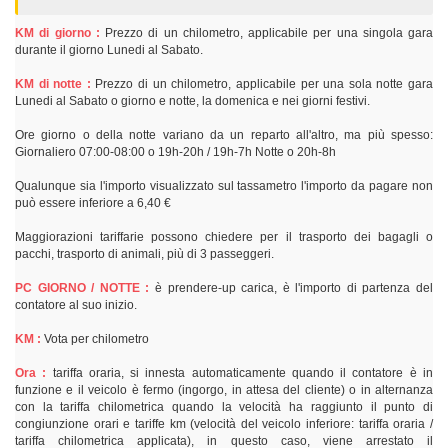
KM di giorno :
Prezzo di un chilometro, applicabile per una singola gara
durante il giorno Lunedi al Sabato.
KM di notte :
Prezzo di un chilometro, applicabile per una sola notte gara
Lunedi al Sabato o giorno e notte, la domenica e nei giorni festivi.
Ore giorno o della notte variano da un reparto all'altro, ma più spesso:
Giornaliero 07:00-08:00 o 19h-20h / 19h-7h Notte o 20h-8h
Qualunque sia l'importo visualizzato sul tassametro l'importo da pagare non
può essere inferiore a 6,40 €
Maggiorazioni tariffarie possono chiedere per il trasporto dei bagagli o
pacchi, trasporto di animali, più di 3 passeggeri.
PC GIORNO / NOTTE :
è prendere-up carica, è l'importo di partenza del
contatore al suo inizio.
KM :
Vota per chilometro
Ora :
tariffa oraria, si innesta automaticamente quando il contatore è in
funzione e il veicolo è fermo (ingorgo, in attesa del cliente) o in alternanza
con la tariffa chilometrica quando la velocità ha raggiunto il punto di
congiunzione orari e tariffe km (velocità del veicolo inferiore: tariffa oraria /
tariffa chilometrica applicata), in questo caso, viene arrestato il