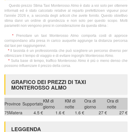
Questo prezzo Stima Taxi Monterosso Almo è dato a voi solo per ottenere
informati ed è stato calcolato relative al reparto prefettizioen vigueur pour
l'année 2026 e, a seconda degli articoli che avete fornito. Questo obiettivo
stima darvi un ordine di grandezza e non solo per questo scopo. Molti
parametri non vengono presi in considerazione da questa stima :
*
Prenotare un taxi Monterosso Almo comporta costi di approce
corrispondano alla presa in carico auquelle aggiunge la distanza percorsa
dal taxi per raggiungerevi.
*
Il tassista è un professionista che può scegliere un percorso diverso per
ottimizzare il tempo di viaggio e di evitare ingorghi Monterosso Almo.
*
Sulla base di tempo, traffico Monterosso Almo è più o meno denso che
possono influenzare il prezzo della corsa.
GRAFICO DEI PREZZI DI TAXI
MONTEROSSO ALMO
KM di
KM di
Ora di
Ora di
Province
Supportato
giorno
notte
giorno
notte
75
Matera
4.5 €
1.6 €
1.6 €
27 €
27 €
LEGGENDA