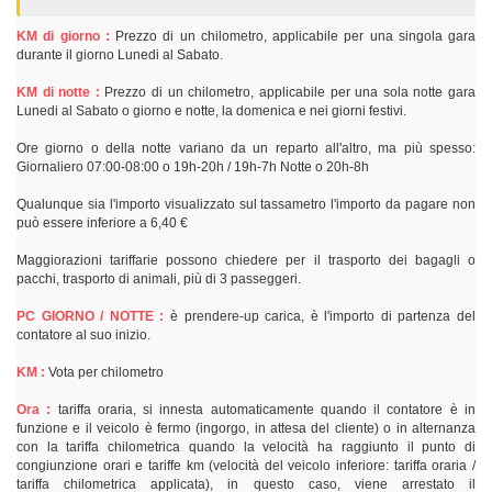
KM di giorno :
Prezzo di un chilometro, applicabile per una singola gara
durante il giorno Lunedi al Sabato.
KM di notte :
Prezzo di un chilometro, applicabile per una sola notte gara
Lunedi al Sabato o giorno e notte, la domenica e nei giorni festivi.
Ore giorno o della notte variano da un reparto all'altro, ma più spesso:
Giornaliero 07:00-08:00 o 19h-20h / 19h-7h Notte o 20h-8h
Qualunque sia l'importo visualizzato sul tassametro l'importo da pagare non
può essere inferiore a 6,40 €
Maggiorazioni tariffarie possono chiedere per il trasporto dei bagagli o
pacchi, trasporto di animali, più di 3 passeggeri.
PC GIORNO / NOTTE :
è prendere-up carica, è l'importo di partenza del
contatore al suo inizio.
KM :
Vota per chilometro
Ora :
tariffa oraria, si innesta automaticamente quando il contatore è in
funzione e il veicolo è fermo (ingorgo, in attesa del cliente) o in alternanza
con la tariffa chilometrica quando la velocità ha raggiunto il punto di
congiunzione orari e tariffe km (velocità del veicolo inferiore: tariffa oraria /
tariffa chilometrica applicata), in questo caso, viene arrestato il