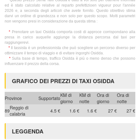
Questo prezzo Stima Taxi Osidda è dato a voi solo per ottenere informati
ed è stato calcolato relative al reparto prefettizioen vigueur pour l'année
2026 e, a seconda degli articoli che avete fornito. Questo obiettivo stima
darvi un ordine di grandezza e non solo per questo scopo. Molti parametri
non vengono presi in considerazione da questa stima :
*
Prenotare un taxi Osidda comporta costi di approce corrispondano alla
presa in carico auquelle aggiunge la distanza percorsa dal taxi per
raggiungerevi.
*
Il tassista è un professionista che può scegliere un percorso diverso per
ottimizzare il tempo di viaggio e di evitare ingorghi Osidda.
*
Sulla base di tempo, traffico Osidda è più o meno denso che possono
influenzare il prezzo della corsa.
GRAFICO DEI PREZZI DI TAXI OSIDDA
KM di
KM di
Ora di
Ora di
Province
Supportato
giorno
notte
giorno
notte
Reggio di
89
4.5 €
1.6 €
1.6 €
27 €
27 €
calabria
LEGGENDA