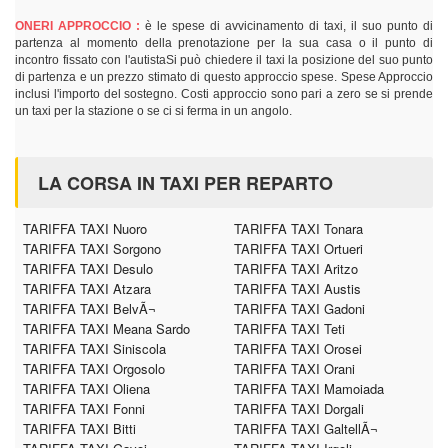
ONERI APPROCCIO :
è le spese di avvicinamento di taxi, il suo punto di
partenza al momento della prenotazione per la sua casa o il punto di
incontro fissato con l'autistaSi può chiedere il taxi la posizione del suo punto
di partenza e un prezzo stimato di questo approccio spese. Spese Approccio
inclusi l'importo del sostegno. Costi approccio sono pari a zero se si prende
un taxi per la stazione o se ci si ferma in un angolo.
LA CORSA IN TAXI PER REPARTO
TARIFFA TAXI Nuoro
TARIFFA TAXI Tonara
TARIFFA TAXI Sorgono
TARIFFA TAXI Ortueri
TARIFFA TAXI Desulo
TARIFFA TAXI Aritzo
TARIFFA TAXI Atzara
TARIFFA TAXI Austis
TARIFFA TAXI BelvÃ¬
TARIFFA TAXI Gadoni
TARIFFA TAXI Meana Sardo
TARIFFA TAXI Teti
TARIFFA TAXI Siniscola
TARIFFA TAXI Orosei
TARIFFA TAXI Orgosolo
TARIFFA TAXI Orani
TARIFFA TAXI Oliena
TARIFFA TAXI Mamoiada
TARIFFA TAXI Fonni
TARIFFA TAXI Dorgali
TARIFFA TAXI Bitti
TARIFFA TAXI GaltellÃ¬