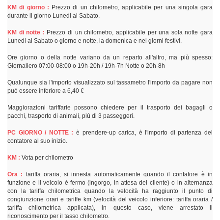
KM di giorno :
Prezzo di un chilometro, applicabile per una singola gara
durante il giorno Lunedi al Sabato.
KM di notte :
Prezzo di un chilometro, applicabile per una sola notte gara
Lunedi al Sabato o giorno e notte, la domenica e nei giorni festivi.
Ore giorno o della notte variano da un reparto all'altro, ma più spesso:
Giornaliero 07:00-08:00 o 19h-20h / 19h-7h Notte o 20h-8h
Qualunque sia l'importo visualizzato sul tassametro l'importo da pagare non
può essere inferiore a 6,40 €
Maggiorazioni tariffarie possono chiedere per il trasporto dei bagagli o
pacchi, trasporto di animali, più di 3 passeggeri.
PC GIORNO / NOTTE :
è prendere-up carica, è l'importo di partenza del
contatore al suo inizio.
KM :
Vota per chilometro
Ora :
tariffa oraria, si innesta automaticamente quando il contatore è in
funzione e il veicolo è fermo (ingorgo, in attesa del cliente) o in alternanza
con la tariffa chilometrica quando la velocità ha raggiunto il punto di
congiunzione orari e tariffe km (velocità del veicolo inferiore: tariffa oraria /
tariffa chilometrica applicata), in questo caso, viene arrestato il
riconoscimento per il tasso chilometro.