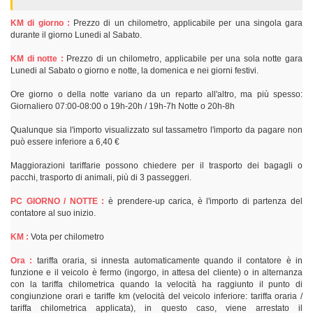
KM di giorno :
Prezzo di un chilometro, applicabile per una singola gara
durante il giorno Lunedi al Sabato.
KM di notte :
Prezzo di un chilometro, applicabile per una sola notte gara
Lunedi al Sabato o giorno e notte, la domenica e nei giorni festivi.
Ore giorno o della notte variano da un reparto all'altro, ma più spesso:
Giornaliero 07:00-08:00 o 19h-20h / 19h-7h Notte o 20h-8h
Qualunque sia l'importo visualizzato sul tassametro l'importo da pagare non
può essere inferiore a 6,40 €
Maggiorazioni tariffarie possono chiedere per il trasporto dei bagagli o
pacchi, trasporto di animali, più di 3 passeggeri.
PC GIORNO / NOTTE :
è prendere-up carica, è l'importo di partenza del
contatore al suo inizio.
KM :
Vota per chilometro
Ora :
tariffa oraria, si innesta automaticamente quando il contatore è in
funzione e il veicolo è fermo (ingorgo, in attesa del cliente) o in alternanza
con la tariffa chilometrica quando la velocità ha raggiunto il punto di
congiunzione orari e tariffe km (velocità del veicolo inferiore: tariffa oraria /
tariffa chilometrica applicata), in questo caso, viene arrestato il