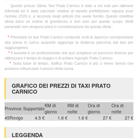
Questo prezzo Stima Taxi Prato Carnico è dato a voi solo per ottenere
informati ed è stato calcolato relative al reparto prefettizioen vigueur pour
l'année 2026 e, a seconda degli articoli che avete fornito. Questo obiettivo
stima darvi un ordine di grandezza e non solo per questo scopo. Molti
parametri non vengono presi in considerazione da questa stima :
*
Prenotare un taxi Prato Carnico comporta costi di approce corrispondano
alla presa in carico auquelle aggiunge la distanza percorsa dal taxi per
raggiungerevi.
*
Il tassista è un professionista che può scegliere un percorso diverso per
ottimizzare il tempo di viaggio e di evitare ingorghi Prato Carnico.
*
Sulla base di tempo, traffico Prato Carnico è più o meno denso che
possono influenzare il prezzo della corsa.
GRAFICO DEI PREZZI DI TAXI PRATO
CARNICO
KM di
KM di
Ora di
Ora di
Province
Supportato
giorno
notte
giorno
notte
45
Rovigo
4.5 €
1.6 €
1.6 €
27 €
27 €
LEGGENDA