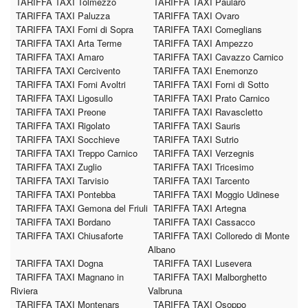
TARIFFA TAXI Tolmezzo
TARIFFA TAXI Paularo
TARIFFA TAXI Paluzza
TARIFFA TAXI Ovaro
TARIFFA TAXI Forni di Sopra
TARIFFA TAXI Comeglians
TARIFFA TAXI Arta Terme
TARIFFA TAXI Ampezzo
TARIFFA TAXI Amaro
TARIFFA TAXI Cavazzo Carnico
TARIFFA TAXI Cercivento
TARIFFA TAXI Enemonzo
TARIFFA TAXI Forni Avoltri
TARIFFA TAXI Forni di Sotto
TARIFFA TAXI Ligosullo
TARIFFA TAXI Prato Carnico
TARIFFA TAXI Preone
TARIFFA TAXI Ravascletto
TARIFFA TAXI Rigolato
TARIFFA TAXI Sauris
TARIFFA TAXI Socchieve
TARIFFA TAXI Sutrio
TARIFFA TAXI Treppo Carnico
TARIFFA TAXI Verzegnis
TARIFFA TAXI Zuglio
TARIFFA TAXI Tricesimo
TARIFFA TAXI Tarvisio
TARIFFA TAXI Tarcento
TARIFFA TAXI Pontebba
TARIFFA TAXI Moggio Udinese
TARIFFA TAXI Gemona del Friuli
TARIFFA TAXI Artegna
TARIFFA TAXI Bordano
TARIFFA TAXI Cassacco
TARIFFA TAXI Chiusaforte
TARIFFA TAXI Colloredo di Monte
Albano
TARIFFA TAXI Dogna
TARIFFA TAXI Lusevera
TARIFFA TAXI Magnano in
TARIFFA TAXI Malborghetto
Riviera
Valbruna
TARIFFA TAXI Montenars
TARIFFA TAXI Osoppo