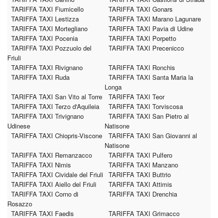
TARIFFA TAXI Fiumicello
TARIFFA TAXI Gonars
TARIFFA TAXI Lestizza
TARIFFA TAXI Marano Lagunare
TARIFFA TAXI Mortegliano
TARIFFA TAXI Pavia di Udine
TARIFFA TAXI Pocenia
TARIFFA TAXI Porpetto
TARIFFA TAXI Pozzuolo del
TARIFFA TAXI Precenicco
Friuli
TARIFFA TAXI Rivignano
TARIFFA TAXI Ronchis
TARIFFA TAXI Ruda
TARIFFA TAXI Santa Maria la
Longa
TARIFFA TAXI San Vito al Torre
TARIFFA TAXI Teor
TARIFFA TAXI Terzo d'Aquileia
TARIFFA TAXI Torviscosa
TARIFFA TAXI Trivignano
TARIFFA TAXI San Pietro al
Udinese
Natisone
TARIFFA TAXI Chiopris-Viscone
TARIFFA TAXI San Giovanni al
Natisone
TARIFFA TAXI Remanzacco
TARIFFA TAXI Pulfero
TARIFFA TAXI Nimis
TARIFFA TAXI Manzano
TARIFFA TAXI Cividale del Friuli
TARIFFA TAXI Buttrio
TARIFFA TAXI Aiello del Friuli
TARIFFA TAXI Attimis
TARIFFA TAXI Corno di
TARIFFA TAXI Drenchia
Rosazzo
TARIFFA TAXI Faedis
TARIFFA TAXI Grimacco