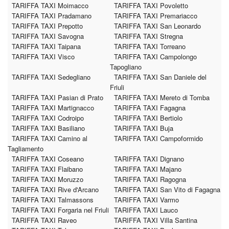
TARIFFA TAXI Moimacco
TARIFFA TAXI Povoletto
TARIFFA TAXI Pradamano
TARIFFA TAXI Premariacco
TARIFFA TAXI Prepotto
TARIFFA TAXI San Leonardo
TARIFFA TAXI Savogna
TARIFFA TAXI Stregna
TARIFFA TAXI Taipana
TARIFFA TAXI Torreano
TARIFFA TAXI Visco
TARIFFA TAXI Campolongo
Tapogliano
TARIFFA TAXI Sedegliano
TARIFFA TAXI San Daniele del
Friuli
TARIFFA TAXI Pasian di Prato
TARIFFA TAXI Mereto di Tomba
TARIFFA TAXI Martignacco
TARIFFA TAXI Fagagna
TARIFFA TAXI Codroipo
TARIFFA TAXI Bertiolo
TARIFFA TAXI Basiliano
TARIFFA TAXI Buja
TARIFFA TAXI Camino al
TARIFFA TAXI Campoformido
Tagliamento
TARIFFA TAXI Coseano
TARIFFA TAXI Dignano
TARIFFA TAXI Flaibano
TARIFFA TAXI Majano
TARIFFA TAXI Moruzzo
TARIFFA TAXI Ragogna
TARIFFA TAXI Rive d'Arcano
TARIFFA TAXI San Vito di Fagagna
TARIFFA TAXI Talmassons
TARIFFA TAXI Varmo
TARIFFA TAXI Forgaria nel Friuli
TARIFFA TAXI Lauco
TARIFFA TAXI Raveo
TARIFFA TAXI Villa Santina