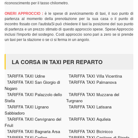
riconoscimento per il tasso chilometro.
ONERI APPROCCIO :
è le spese di avvicinamento di taxi, il suo punto di
partenza al momento della prenotazione per la sua casa o il punto di
incontro fissato con l'autistaSi può chiedere il taxi la posizione del suo punto
di partenza e un prezzo stimato di questo approccio spese. Spese Approccio
inclusi l'importo del sostegno. Costi approccio sono pari a zero se si prende
un taxi per la stazione o se ci si ferma in un angolo.
LA CORSA IN TAXI PER REPARTO
TARIFFA TAXI Udine
TARIFFA TAXI Villa Vicentina
TARIFFA TAXI San Giorgio di
TARIFFA TAXI Palmanova
Nogaro
TARIFFA TAXI Palazzolo dello
TARIFFA TAXI Muzzana del
Stella
Turgnano
TARIFFA TAXI Lignano
TARIFFA TAXI Latisana
Sabbiadoro
TARIFFA TAXI Cervignano del
TARIFFA TAXI Aquileia
Friuli
TARIFFA TAXI Bagnaria Arsa
TARIFFA TAXI Bicinicco
TARIFFA TAXI Carlino
TARIFFA TAXI Castions di Strada