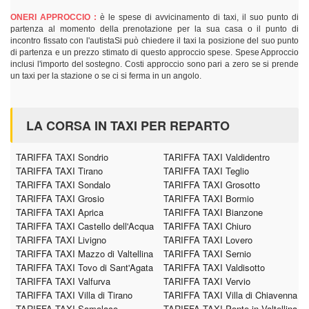
ONERI APPROCCIO :
è le spese di avvicinamento di taxi, il suo punto di
partenza al momento della prenotazione per la sua casa o il punto di
incontro fissato con l'autistaSi può chiedere il taxi la posizione del suo punto
di partenza e un prezzo stimato di questo approccio spese. Spese Approccio
inclusi l'importo del sostegno. Costi approccio sono pari a zero se si prende
un taxi per la stazione o se ci si ferma in un angolo.
LA CORSA IN TAXI PER REPARTO
TARIFFA TAXI Sondrio
TARIFFA TAXI Valdidentro
TARIFFA TAXI Tirano
TARIFFA TAXI Teglio
TARIFFA TAXI Sondalo
TARIFFA TAXI Grosotto
TARIFFA TAXI Grosio
TARIFFA TAXI Bormio
TARIFFA TAXI Aprica
TARIFFA TAXI Bianzone
TARIFFA TAXI Castello dell'Acqua
TARIFFA TAXI Chiuro
TARIFFA TAXI Livigno
TARIFFA TAXI Lovero
TARIFFA TAXI Mazzo di Valtellina
TARIFFA TAXI Sernio
TARIFFA TAXI Tovo di Sant'Agata
TARIFFA TAXI Valdisotto
TARIFFA TAXI Valfurva
TARIFFA TAXI Vervio
TARIFFA TAXI Villa di Tirano
TARIFFA TAXI Villa di Chiavenna
TARIFFA TAXI Samolaco
TARIFFA TAXI Ponte in Valtellina