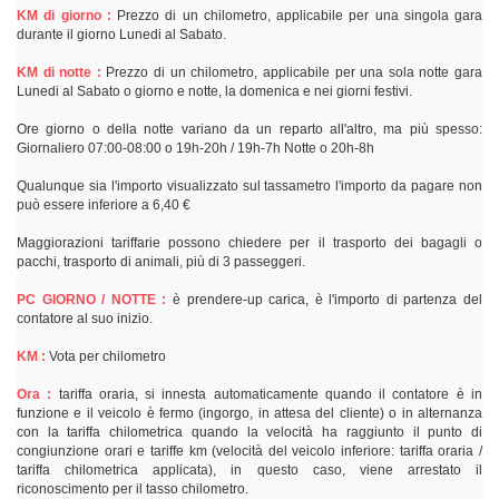
KM di giorno :
Prezzo di un chilometro, applicabile per una singola gara
durante il giorno Lunedi al Sabato.
KM di notte :
Prezzo di un chilometro, applicabile per una sola notte gara
Lunedi al Sabato o giorno e notte, la domenica e nei giorni festivi.
Ore giorno o della notte variano da un reparto all'altro, ma più spesso:
Giornaliero 07:00-08:00 o 19h-20h / 19h-7h Notte o 20h-8h
Qualunque sia l'importo visualizzato sul tassametro l'importo da pagare non
può essere inferiore a 6,40 €
Maggiorazioni tariffarie possono chiedere per il trasporto dei bagagli o
pacchi, trasporto di animali, più di 3 passeggeri.
PC GIORNO / NOTTE :
è prendere-up carica, è l'importo di partenza del
contatore al suo inizio.
KM :
Vota per chilometro
Ora :
tariffa oraria, si innesta automaticamente quando il contatore è in
funzione e il veicolo è fermo (ingorgo, in attesa del cliente) o in alternanza
con la tariffa chilometrica quando la velocità ha raggiunto il punto di
congiunzione orari e tariffe km (velocità del veicolo inferiore: tariffa oraria /
tariffa chilometrica applicata), in questo caso, viene arrestato il
riconoscimento per il tasso chilometro.