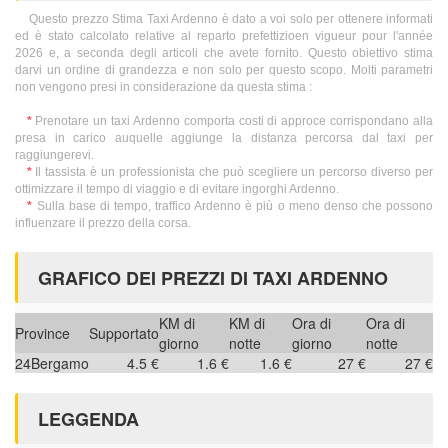
Questo prezzo Stima Taxi Ardenno è dato a voi solo per ottenere informati
ed è stato calcolato relative al reparto prefettizioen vigueur pour l'année
2026 e, a seconda degli articoli che avete fornito. Questo obiettivo stima
darvi un ordine di grandezza e non solo per questo scopo. Molti parametri
non vengono presi in considerazione da questa stima :
*
Prenotare un taxi Ardenno comporta costi di approce corrispondano alla
presa in carico auquelle aggiunge la distanza percorsa dal taxi per
raggiungerevi.
*
Il tassista è un professionista che può scegliere un percorso diverso per
ottimizzare il tempo di viaggio e di evitare ingorghi Ardenno.
*
Sulla base di tempo, traffico Ardenno è più o meno denso che possono
influenzare il prezzo della corsa.
GRAFICO DEI PREZZI DI TAXI ARDENNO
KM di
KM di
Ora di
Ora di
Province
Supportato
giorno
notte
giorno
notte
24
Bergamo
4.5 €
1.6 €
1.6 €
27 €
27 €
LEGGENDA