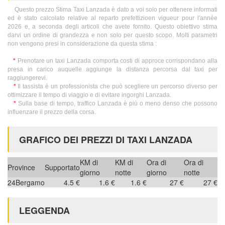
Questo prezzo Stima Taxi Lanzada è dato a voi solo per ottenere informati
ed è stato calcolato relative al reparto prefettizioen vigueur pour l'année
2026 e, a seconda degli articoli che avete fornito. Questo obiettivo stima
darvi un ordine di grandezza e non solo per questo scopo. Molti parametri
non vengono presi in considerazione da questa stima :
*
Prenotare un taxi Lanzada comporta costi di approce corrispondano alla
presa in carico auquelle aggiunge la distanza percorsa dal taxi per
raggiungerevi.
*
Il tassista è un professionista che può scegliere un percorso diverso per
ottimizzare il tempo di viaggio e di evitare ingorghi Lanzada.
*
Sulla base di tempo, traffico Lanzada è più o meno denso che possono
influenzare il prezzo della corsa.
GRAFICO DEI PREZZI DI TAXI LANZADA
KM di
KM di
Ora di
Ora di
Province
Supportato
giorno
notte
giorno
notte
24
Bergamo
4.5 €
1.6 €
1.6 €
27 €
27 €
LEGGENDA