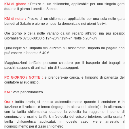
KM di giorno :
Prezzo di un chilometro, applicabile per una singola gara
durante il giorno Lunedi al Sabato.
KM di notte :
Prezzo di un chilometro, applicabile per una sola notte gara
Lunedi al Sabato o giorno e notte, la domenica e nei giorni festivi.
Ore giorno o della notte variano da un reparto all'altro, ma più spesso:
Giornaliero 07:00-08:00 o 19h-20h / 19h-7h Notte o 20h-8h
Qualunque sia l'importo visualizzato sul tassametro l'importo da pagare non
può essere inferiore a 6,40 €
Maggiorazioni tariffarie possono chiedere per il trasporto dei bagagli o
pacchi, trasporto di animali, più di 3 passeggeri.
PC GIORNO / NOTTE :
è prendere-up carica, è l'importo di partenza del
contatore al suo inizio.
KM :
Vota per chilometro
Ora :
tariffa oraria, si innesta automaticamente quando il contatore è in
funzione e il veicolo è fermo (ingorgo, in attesa del cliente) o in alternanza
con la tariffa chilometrica quando la velocità ha raggiunto il punto di
congiunzione orari e tariffe km (velocità del veicolo inferiore: tariffa oraria /
tariffa chilometrica applicata), in questo caso, viene arrestato il
riconoscimento per il tasso chilometro.