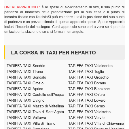
ONERI APPROCCIO :
è le spese di avvicinamento di taxi, il suo punto di
partenza al momento della prenotazione per la sua casa o il punto di
incontro fissato con l'autistaSi può chiedere il taxi la posizione del suo punto
di partenza e un prezzo stimato di questo approccio spese. Spese Approccio
inclusi l'importo del sostegno. Costi approccio sono pari a zero se si prende
un taxi per la stazione o se ci si ferma in un angolo.
LA CORSA IN TAXI PER REPARTO
TARIFFA TAXI Sondrio
TARIFFA TAXI Valdidentro
TARIFFA TAXI Tirano
TARIFFA TAXI Teglio
TARIFFA TAXI Sondalo
TARIFFA TAXI Grosotto
TARIFFA TAXI Grosio
TARIFFA TAXI Bormio
TARIFFA TAXI Aprica
TARIFFA TAXI Bianzone
TARIFFA TAXI Castello dell'Acqua
TARIFFA TAXI Chiuro
TARIFFA TAXI Livigno
TARIFFA TAXI Lovero
TARIFFA TAXI Mazzo di Valtellina
TARIFFA TAXI Sernio
TARIFFA TAXI Tovo di Sant'Agata
TARIFFA TAXI Valdisotto
TARIFFA TAXI Valfurva
TARIFFA TAXI Vervio
TARIFFA TAXI Villa di Tirano
TARIFFA TAXI Villa di Chiavenna
TARIFFA TAXI Samolaco
TARIFFA TAXI Ponte in Valtellina