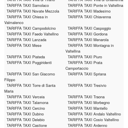
TARIFFA TAXI Samolaco
TARIFFA TAXI Ponte in Valtellina
TARIFFA TAXI Novate Mezzola
TARIFFA TAXI Madesimo
TARIFFA TAXI Chiesa in
TARIFFA TAXI Chiavenna
Valmalenco
TARIFFA TAXI Campodolcino
TARIFFA TAXI Caspoggio
TARIFFA TAXI Faedo Valtellino
TARIFFA TAXI Gordona
TARIFFA TAXI Lanzada
TARIFFA TAXI Menarola
TARIFFA TAXI Mese
TARIFFA TAXI Montagna in
Valtellina
TARIFFA TAXI Piateda
TARIFFA TAXI Piuro
TARIFFA TAXI Poggiridenti
TARIFFA TAXI Prata
Camportaccio
TARIFFA TAXI San Giacomo
TARIFFA TAXI Spriana
Filippo
TARIFFA TAXI Torre di Santa
TARIFFA TAXI Tresivio
Maria
TARIFFA TAXI Verceia
TARIFFA TAXI Traona
TARIFFA TAXI Talamona
TARIFFA TAXI Morbegno
TARIFFA TAXI Cercino
TARIFFA TAXI Mantello
TARIFFA TAXI Dubino
TARIFFA TAXI Andalo Valtellino
TARIFFA TAXI Delebio
TARIFFA TAXI Cosio Valtellino
TARIFFA TAXI Castione
TARIFFA TAXI Ardenno