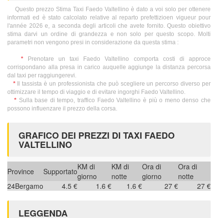
Questo prezzo Stima Taxi Faedo Valtellino è dato a voi solo per ottenere
informati ed è stato calcolato relative al reparto prefettizioen vigueur pour
l'année 2026 e, a seconda degli articoli che avete fornito. Questo obiettivo
stima darvi un ordine di grandezza e non solo per questo scopo. Molti
parametri non vengono presi in considerazione da questa stima :
*
Prenotare un taxi Faedo Valtellino comporta costi di approce
corrispondano alla presa in carico auquelle aggiunge la distanza percorsa
dal taxi per raggiungerevi.
*
Il tassista è un professionista che può scegliere un percorso diverso per
ottimizzare il tempo di viaggio e di evitare ingorghi Faedo Valtellino.
*
Sulla base di tempo, traffico Faedo Valtellino è più o meno denso che
possono influenzare il prezzo della corsa.
GRAFICO DEI PREZZI DI TAXI FAEDO
VALTELLINO
KM di
KM di
Ora di
Ora di
Province
Supportato
giorno
notte
giorno
notte
24
Bergamo
4.5 €
1.6 €
1.6 €
27 €
27 €
LEGGENDA