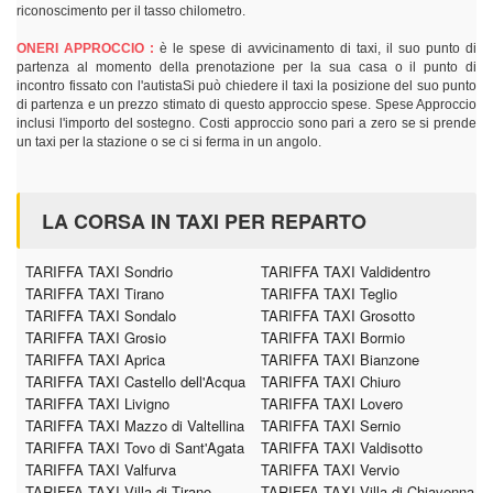
riconoscimento per il tasso chilometro.
ONERI APPROCCIO :
è le spese di avvicinamento di taxi, il suo punto di
partenza al momento della prenotazione per la sua casa o il punto di
incontro fissato con l'autistaSi può chiedere il taxi la posizione del suo punto
di partenza e un prezzo stimato di questo approccio spese. Spese Approccio
inclusi l'importo del sostegno. Costi approccio sono pari a zero se si prende
un taxi per la stazione o se ci si ferma in un angolo.
LA CORSA IN TAXI PER REPARTO
TARIFFA TAXI Sondrio
TARIFFA TAXI Valdidentro
TARIFFA TAXI Tirano
TARIFFA TAXI Teglio
TARIFFA TAXI Sondalo
TARIFFA TAXI Grosotto
TARIFFA TAXI Grosio
TARIFFA TAXI Bormio
TARIFFA TAXI Aprica
TARIFFA TAXI Bianzone
TARIFFA TAXI Castello dell'Acqua
TARIFFA TAXI Chiuro
TARIFFA TAXI Livigno
TARIFFA TAXI Lovero
TARIFFA TAXI Mazzo di Valtellina
TARIFFA TAXI Sernio
TARIFFA TAXI Tovo di Sant'Agata
TARIFFA TAXI Valdisotto
TARIFFA TAXI Valfurva
TARIFFA TAXI Vervio
TARIFFA TAXI Villa di Tirano
TARIFFA TAXI Villa di Chiavenna