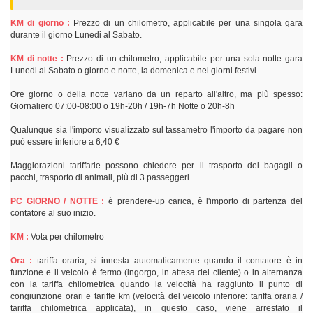
KM di giorno :
Prezzo di un chilometro, applicabile per una singola gara
durante il giorno Lunedi al Sabato.
KM di notte :
Prezzo di un chilometro, applicabile per una sola notte gara
Lunedi al Sabato o giorno e notte, la domenica e nei giorni festivi.
Ore giorno o della notte variano da un reparto all'altro, ma più spesso:
Giornaliero 07:00-08:00 o 19h-20h / 19h-7h Notte o 20h-8h
Qualunque sia l'importo visualizzato sul tassametro l'importo da pagare non
può essere inferiore a 6,40 €
Maggiorazioni tariffarie possono chiedere per il trasporto dei bagagli o
pacchi, trasporto di animali, più di 3 passeggeri.
PC GIORNO / NOTTE :
è prendere-up carica, è l'importo di partenza del
contatore al suo inizio.
KM :
Vota per chilometro
Ora :
tariffa oraria, si innesta automaticamente quando il contatore è in
funzione e il veicolo è fermo (ingorgo, in attesa del cliente) o in alternanza
con la tariffa chilometrica quando la velocità ha raggiunto il punto di
congiunzione orari e tariffe km (velocità del veicolo inferiore: tariffa oraria /
tariffa chilometrica applicata), in questo caso, viene arrestato il