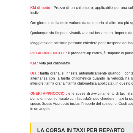
KM di notte :
Prezzo di un chilometro, applicabile per una sol
festivi.
Ore giorno o della notte variano da un reparto all'altro, ma più
Qualunque sia l'importo visualizzato sul tassametro l'importo d
Maggiorazioni tariffarie possono chiedere per il trasporto dei bag
PC GIORNO / NOTTE :
è prendere-up carica, è l'importo di parte
KM :
Vota per chilometro
Ora :
tariffa oraria, si innesta automaticamente quando il contat
alternanza con la tariffa chilometrica quando la velocità ha r
inferiore: tariffa oraria / tariffa chilometrica applicata), in quest
ONERI APPROCCIO :
è le spese di avvicinamento di taxi, il
punto di incontro fissato con l'autistaSi può chiedere il taxi la
spese. Spese Approccio inclusi l'importo del sostegno. Costi appr
in un angolo.
LA CORSA IN TAXI PER REPARTO