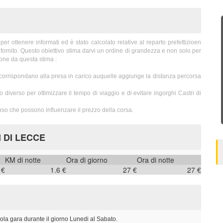
 ottenere informati ed è stato calcolato relative al reparto prefettizioen
fornito. Questo obiettivo stima darvi un ordine di grandezza e non solo per
one da questa stima :
 corrispondano alla presa in carico auquelle aggiunge la distanza percorsa
 diverso per ottimizzare il tempo di viaggio e di evitare ingorghi Castri di
nso che possono influenzare il prezzo della corsa.
I DI LECCE
KM di notte
Ora di giorno
Ora di notte
 €
1.6 €
27 €
27 €
ola gara durante il giorno Lunedi al Sabato.