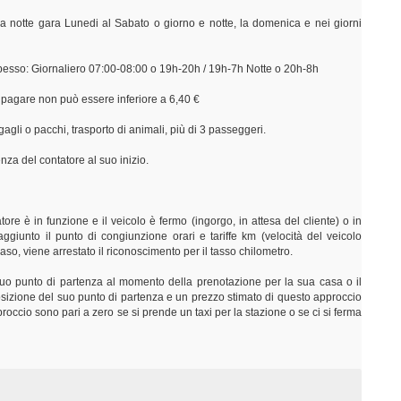
a notte gara Lunedi al Sabato o giorno e notte, la domenica e nei giorni
 spesso: Giornaliero 07:00-08:00 o 19h-20h / 19h-7h Notte o 20h-8h
a pagare non può essere inferiore a 6,40 €
agli o pacchi, trasporto di animali, più di 3 passeggeri.
nza del contatore al suo inizio.
ore è in funzione e il veicolo è fermo (ingorgo, in attesa del cliente) o in
aggiunto il punto di congiunzione orari e tariffe km (velocità del veicolo
o caso, viene arrestato il riconoscimento per il tasso chilometro.
 suo punto di partenza al momento della prenotazione per la sua casa o il
 posizione del suo punto di partenza e un prezzo stimato di questo approccio
occio sono pari a zero se si prende un taxi per la stazione o se ci si ferma