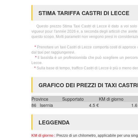
STIMA TARIFFA CASTRI DI LECCE
Questo prezzo Stima Taxi Castri di Lecce è dato a voi solo per
vigueur pour l'année 2026 e, a seconda degli articoli che avete 
questo scopo. Molti parametri non vengono presi in considerazi
*
Prenotare un taxi Castri di Lecce comporta costi di approce
dal taxi per raggiungerevi.
*
Il tassista è un professionista che può scegliere un percorso
Lecce.
*
Sulla base di tempo, traffico Castri di Lecce è più o meno de
GRAFICO DEI PREZZI DI TAXI CASTR
Province
Supportato
KM di giorno
86
Isernia
4.5 €
1.6
LEGGENDA
KM di giorno :
Prezzo di un chilometro, applicabile per una sing