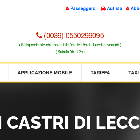
Passeggero
Autista
Abb
(0039) 0550299095
( Si risponde alle chiamate dalle 9h alle 18h dal lunedì al venerdì )
( Sabato 9h - 12h )
APPLICAZIONE MOBILE
TARIFFA
TAX
I CASTRI DI LEC