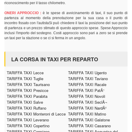
riconoscimento per il tasso chilometro.
ONERI APPROCCIO :
è le spese di avvicinamento di taxi, il suo punto di
partenza al momento della prenotazione per la sua casa o il punto di
incontro fissato con l'autistaSi può chiedere il taxi la posizione del suo punto
di partenza e un prezzo stimato di questo approccio spese. Spese Approccio
inclusi l'importo del sostegno. Costi approccio sono pari a zero se si prende
un taxi per la stazione o se ci si ferma in un angolo.
LA CORSA IN TAXI PER REPARTO
TARIFFA TAXI Lecce
TARIFFA TAXI Ugento
TARIFFA TAXI Tuglie
TARIFFA TAXI Taviano
TARIFFA TAXI Taurisano
TARIFFA TAXI Racale
TARIFFA TAXI Presicce
TARIFFA TAXI PatÃ¹
TARIFFA TAXI Parabita
TARIFFA TAXI Novoli
TARIFFA TAXI Salve
TARIFFA TAXI SeclÃ¬
TARIFFA TAXI Ruffano
TARIFFA TAXI NardÃ²
TARIFFA TAXI Monteroni di Lecce
TARIFFA TAXI Matino
TARIFFA TAXI Leverano
TARIFFA TAXI Galatone
TARIFFA TAXI Copertino
TARIFFA TAXI Casarano
TARIFFA TAXI Carmiano
TARIFFA TAXI Acquarica del