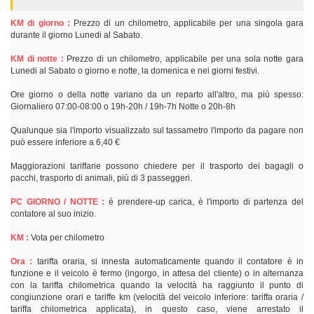
KM di giorno :
Prezzo di un chilometro, applicabile per una singola gara
durante il giorno Lunedi al Sabato.
KM di notte :
Prezzo di un chilometro, applicabile per una sola notte gara
Lunedi al Sabato o giorno e notte, la domenica e nei giorni festivi.
Ore giorno o della notte variano da un reparto all'altro, ma più spesso:
Giornaliero 07:00-08:00 o 19h-20h / 19h-7h Notte o 20h-8h
Qualunque sia l'importo visualizzato sul tassametro l'importo da pagare non
può essere inferiore a 6,40 €
Maggiorazioni tariffarie possono chiedere per il trasporto dei bagagli o
pacchi, trasporto di animali, più di 3 passeggeri.
PC GIORNO / NOTTE :
è prendere-up carica, è l'importo di partenza del
contatore al suo inizio.
KM :
Vota per chilometro
Ora :
tariffa oraria, si innesta automaticamente quando il contatore è in
funzione e il veicolo è fermo (ingorgo, in attesa del cliente) o in alternanza
con la tariffa chilometrica quando la velocità ha raggiunto il punto di
congiunzione orari e tariffe km (velocità del veicolo inferiore: tariffa oraria /
tariffa chilometrica applicata), in questo caso, viene arrestato il