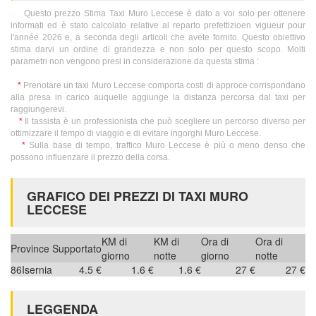
Questo prezzo Stima Taxi Muro Leccese è dato a voi solo per ottenere
informati ed è stato calcolato relative al reparto prefettizioen vigueur pour
l'année 2026 e, a seconda degli articoli che avete fornito. Questo obiettivo
stima darvi un ordine di grandezza e non solo per questo scopo. Molti
parametri non vengono presi in considerazione da questa stima :
*
Prenotare un taxi Muro Leccese comporta costi di approce corrispondano
alla presa in carico auquelle aggiunge la distanza percorsa dal taxi per
raggiungerevi.
*
Il tassista è un professionista che può scegliere un percorso diverso per
ottimizzare il tempo di viaggio e di evitare ingorghi Muro Leccese.
*
Sulla base di tempo, traffico Muro Leccese è più o meno denso che
possono influenzare il prezzo della corsa.
GRAFICO DEI PREZZI DI TAXI MURO
LECCESE
KM di
KM di
Ora di
Ora di
Province
Supportato
giorno
notte
giorno
notte
86
Isernia
4.5 €
1.6 €
1.6 €
27 €
27 €
LEGGENDA