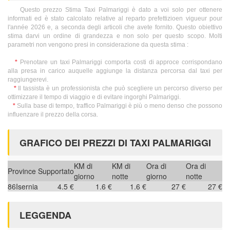
Questo prezzo Stima Taxi Palmariggi è dato a voi solo per ottenere
informati ed è stato calcolato relative al reparto prefettizioen vigueur pour
l'année 2026 e, a seconda degli articoli che avete fornito. Questo obiettivo
stima darvi un ordine di grandezza e non solo per questo scopo. Molti
parametri non vengono presi in considerazione da questa stima :
*
Prenotare un taxi Palmariggi comporta costi di approce corrispondano
alla presa in carico auquelle aggiunge la distanza percorsa dal taxi per
raggiungerevi.
*
Il tassista è un professionista che può scegliere un percorso diverso per
ottimizzare il tempo di viaggio e di evitare ingorghi Palmariggi.
*
Sulla base di tempo, traffico Palmariggi è più o meno denso che possono
influenzare il prezzo della corsa.
GRAFICO DEI PREZZI DI TAXI PALMARIGGI
KM di
KM di
Ora di
Ora di
Province
Supportato
giorno
notte
giorno
notte
86
Isernia
4.5 €
1.6 €
1.6 €
27 €
27 €
LEGGENDA