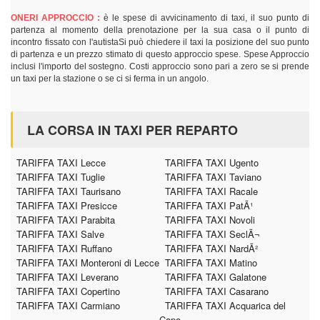
ONERI APPROCCIO :
è le spese di avvicinamento di taxi, il suo punto di
partenza al momento della prenotazione per la sua casa o il punto di
incontro fissato con l'autistaSi può chiedere il taxi la posizione del suo punto
di partenza e un prezzo stimato di questo approccio spese. Spese Approccio
inclusi l'importo del sostegno. Costi approccio sono pari a zero se si prende
un taxi per la stazione o se ci si ferma in un angolo.
LA CORSA IN TAXI PER REPARTO
TARIFFA TAXI Lecce
TARIFFA TAXI Ugento
TARIFFA TAXI Tuglie
TARIFFA TAXI Taviano
TARIFFA TAXI Taurisano
TARIFFA TAXI Racale
TARIFFA TAXI Presicce
TARIFFA TAXI PatÃ¹
TARIFFA TAXI Parabita
TARIFFA TAXI Novoli
TARIFFA TAXI Salve
TARIFFA TAXI SeclÃ¬
TARIFFA TAXI Ruffano
TARIFFA TAXI NardÃ²
TARIFFA TAXI Monteroni di Lecce
TARIFFA TAXI Matino
TARIFFA TAXI Leverano
TARIFFA TAXI Galatone
TARIFFA TAXI Copertino
TARIFFA TAXI Casarano
TARIFFA TAXI Carmiano
TARIFFA TAXI Acquarica del
Capo