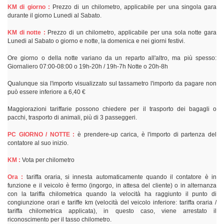
KM di giorno :
Prezzo di un chilometro, applicabile per una singola gara
durante il giorno Lunedi al Sabato.
KM di notte :
Prezzo di un chilometro, applicabile per una sola notte gara
Lunedi al Sabato o giorno e notte, la domenica e nei giorni festivi.
Ore giorno o della notte variano da un reparto all'altro, ma più spesso:
Giornaliero 07:00-08:00 o 19h-20h / 19h-7h Notte o 20h-8h
Qualunque sia l'importo visualizzato sul tassametro l'importo da pagare non
può essere inferiore a 6,40 €
Maggiorazioni tariffarie possono chiedere per il trasporto dei bagagli o
pacchi, trasporto di animali, più di 3 passeggeri.
PC GIORNO / NOTTE :
è prendere-up carica, è l'importo di partenza del
contatore al suo inizio.
KM :
Vota per chilometro
Ora :
tariffa oraria, si innesta automaticamente quando il contatore è in
funzione e il veicolo è fermo (ingorgo, in attesa del cliente) o in alternanza
con la tariffa chilometrica quando la velocità ha raggiunto il punto di
congiunzione orari e tariffe km (velocità del veicolo inferiore: tariffa oraria /
tariffa chilometrica applicata), in questo caso, viene arrestato il
riconoscimento per il tasso chilometro.