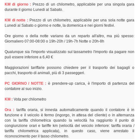
KM di giorno :
Prezzo di un chilometro, applicabile per una singola gara
durante il giorno Lunedi al Sabato.
KM di notte :
Prezzo di un chilometro, applicabile per una sola notte gara
Lunedi al Sabato o giorno e notte, la domenica e nei giorni festivi.
Ore giorno o della notte variano da un reparto all'altro, ma più spesso:
Giornaliero 07:00-08:00 o 19h-20h / 19h-7h Notte o 20h-8h
Qualunque sia l'importo visualizzato sul tassametro l'importo da pagare non
può essere inferiore a 6,40 €
Maggiorazioni tariffarie possono chiedere per il trasporto dei bagagli o
pacchi, trasporto di animali, più di 3 passeggeri.
PC GIORNO / NOTTE :
è prendere-up carica, è l'importo di partenza del
contatore al suo inizio.
KM :
Vota per chilometro
Ora :
tariffa oraria, si innesta automaticamente quando il contatore è in
funzione e il veicolo è fermo (ingorgo, in attesa del cliente) o in alternanza
con la tariffa chilometrica quando la velocità ha raggiunto il punto di
congiunzione orari e tariffe km (velocità del veicolo inferiore: tariffa oraria /
tariffa chilometrica applicata), in questo caso, viene arrestato il
riconoscimento per il tasso chilometro.