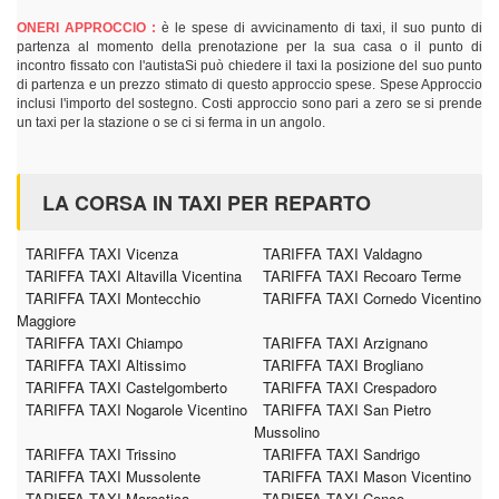
ONERI APPROCCIO :
è le spese di avvicinamento di taxi, il suo punto di
partenza al momento della prenotazione per la sua casa o il punto di
incontro fissato con l'autistaSi può chiedere il taxi la posizione del suo punto
di partenza e un prezzo stimato di questo approccio spese. Spese Approccio
inclusi l'importo del sostegno. Costi approccio sono pari a zero se si prende
un taxi per la stazione o se ci si ferma in un angolo.
LA CORSA IN TAXI PER REPARTO
TARIFFA TAXI Vicenza
TARIFFA TAXI Valdagno
TARIFFA TAXI Altavilla Vicentina
TARIFFA TAXI Recoaro Terme
TARIFFA TAXI Montecchio
TARIFFA TAXI Cornedo Vicentino
Maggiore
TARIFFA TAXI Chiampo
TARIFFA TAXI Arzignano
TARIFFA TAXI Altissimo
TARIFFA TAXI Brogliano
TARIFFA TAXI Castelgomberto
TARIFFA TAXI Crespadoro
TARIFFA TAXI Nogarole Vicentino
TARIFFA TAXI San Pietro
Mussolino
TARIFFA TAXI Trissino
TARIFFA TAXI Sandrigo
TARIFFA TAXI Mussolente
TARIFFA TAXI Mason Vicentino
TARIFFA TAXI Marostica
TARIFFA TAXI Conco