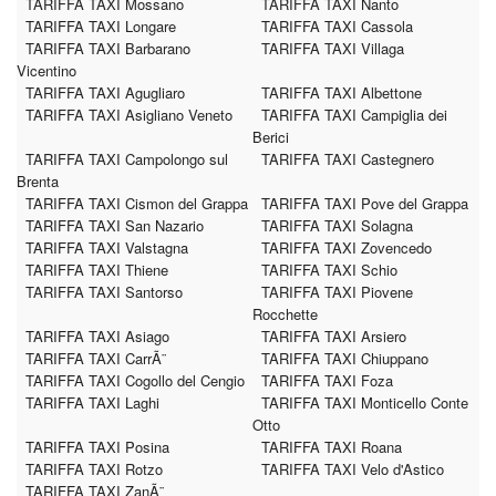
TARIFFA TAXI Mossano
TARIFFA TAXI Nanto
TARIFFA TAXI Longare
TARIFFA TAXI Cassola
TARIFFA TAXI Barbarano
TARIFFA TAXI Villaga
Vicentino
TARIFFA TAXI Agugliaro
TARIFFA TAXI Albettone
TARIFFA TAXI Asigliano Veneto
TARIFFA TAXI Campiglia dei
Berici
TARIFFA TAXI Campolongo sul
TARIFFA TAXI Castegnero
Brenta
TARIFFA TAXI Cismon del Grappa
TARIFFA TAXI Pove del Grappa
TARIFFA TAXI San Nazario
TARIFFA TAXI Solagna
TARIFFA TAXI Valstagna
TARIFFA TAXI Zovencedo
TARIFFA TAXI Thiene
TARIFFA TAXI Schio
TARIFFA TAXI Santorso
TARIFFA TAXI Piovene
Rocchette
TARIFFA TAXI Asiago
TARIFFA TAXI Arsiero
TARIFFA TAXI CarrÃ¨
TARIFFA TAXI Chiuppano
TARIFFA TAXI Cogollo del Cengio
TARIFFA TAXI Foza
TARIFFA TAXI Laghi
TARIFFA TAXI Monticello Conte
Otto
TARIFFA TAXI Posina
TARIFFA TAXI Roana
TARIFFA TAXI Rotzo
TARIFFA TAXI Velo d'Astico
TARIFFA TAXI ZanÃ¨