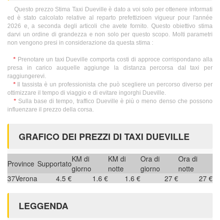
Questo prezzo Stima Taxi Dueville è dato a voi solo per ottenere informati
ed è stato calcolato relative al reparto prefettizioen vigueur pour l'année
2026 e, a seconda degli articoli che avete fornito. Questo obiettivo stima
darvi un ordine di grandezza e non solo per questo scopo. Molti parametri
non vengono presi in considerazione da questa stima :
*
Prenotare un taxi Dueville comporta costi di approce corrispondano alla
presa in carico auquelle aggiunge la distanza percorsa dal taxi per
raggiungerevi.
*
Il tassista è un professionista che può scegliere un percorso diverso per
ottimizzare il tempo di viaggio e di evitare ingorghi Dueville.
*
Sulla base di tempo, traffico Dueville è più o meno denso che possono
influenzare il prezzo della corsa.
GRAFICO DEI PREZZI DI TAXI DUEVILLE
KM di
KM di
Ora di
Ora di
Province
Supportato
giorno
notte
giorno
notte
37
Verona
4.5 €
1.6 €
1.6 €
27 €
27 €
LEGGENDA