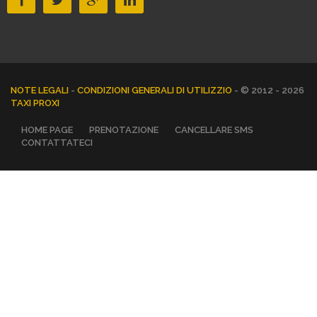
NOTE LEGALI
-
CONDIZIONI GENERALI DI UTILIZZIO
- © 2012 - 2026
TAXI PROXI
HOME PAGE
PRENOTAZIONE
CANCELLARE SMS
CONTATTATECI