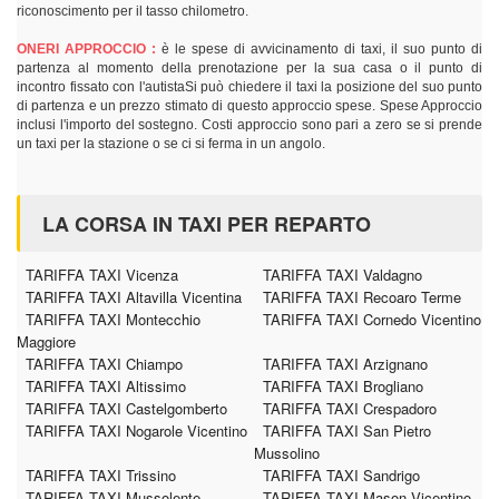
riconoscimento per il tasso chilometro.
ONERI APPROCCIO :
è le spese di avvicinamento di taxi, il suo punto di
partenza al momento della prenotazione per la sua casa o il punto di
incontro fissato con l'autistaSi può chiedere il taxi la posizione del suo punto
di partenza e un prezzo stimato di questo approccio spese. Spese Approccio
inclusi l'importo del sostegno. Costi approccio sono pari a zero se si prende
un taxi per la stazione o se ci si ferma in un angolo.
LA CORSA IN TAXI PER REPARTO
TARIFFA TAXI Vicenza
TARIFFA TAXI Valdagno
TARIFFA TAXI Altavilla Vicentina
TARIFFA TAXI Recoaro Terme
TARIFFA TAXI Montecchio
TARIFFA TAXI Cornedo Vicentino
Maggiore
TARIFFA TAXI Chiampo
TARIFFA TAXI Arzignano
TARIFFA TAXI Altissimo
TARIFFA TAXI Brogliano
TARIFFA TAXI Castelgomberto
TARIFFA TAXI Crespadoro
TARIFFA TAXI Nogarole Vicentino
TARIFFA TAXI San Pietro
Mussolino
TARIFFA TAXI Trissino
TARIFFA TAXI Sandrigo
TARIFFA TAXI Mussolente
TARIFFA TAXI Mason Vicentino