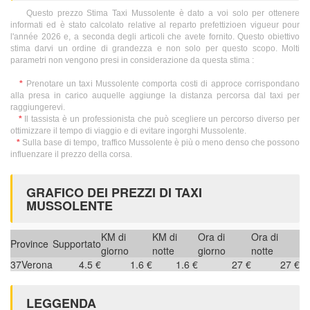
Questo prezzo Stima Taxi Mussolente è dato a voi solo per ottenere
informati ed è stato calcolato relative al reparto prefettizioen vigueur pour
l'année 2026 e, a seconda degli articoli che avete fornito. Questo obiettivo
stima darvi un ordine di grandezza e non solo per questo scopo. Molti
parametri non vengono presi in considerazione da questa stima :
*
Prenotare un taxi Mussolente comporta costi di approce corrispondano
alla presa in carico auquelle aggiunge la distanza percorsa dal taxi per
raggiungerevi.
*
Il tassista è un professionista che può scegliere un percorso diverso per
ottimizzare il tempo di viaggio e di evitare ingorghi Mussolente.
*
Sulla base di tempo, traffico Mussolente è più o meno denso che possono
influenzare il prezzo della corsa.
GRAFICO DEI PREZZI DI TAXI
MUSSOLENTE
KM di
KM di
Ora di
Ora di
Province
Supportato
giorno
notte
giorno
notte
37
Verona
4.5 €
1.6 €
1.6 €
27 €
27 €
LEGGENDA