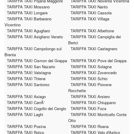
TARIFFA TAXI Pojana Maggiore
TARIFFA TAXI Noventa Vicentina
TARIFFA TAXI Mossano
TARIFFA TAXI Nanto
TARIFFA TAXI Longare
TARIFFA TAXI Cassola
TARIFFA TAXI Barbarano
TARIFFA TAXI Villaga
Vicentino
TARIFFA TAXI Agugliaro
TARIFFA TAXI Albettone
TARIFFA TAXI Asigliano Veneto
TARIFFA TAXI Campiglia dei
Berici
TARIFFA TAXI Campolongo sul
TARIFFA TAXI Castegnero
Brenta
TARIFFA TAXI Cismon del Grappa
TARIFFA TAXI Pove del Grappa
TARIFFA TAXI San Nazario
TARIFFA TAXI Solagna
TARIFFA TAXI Valstagna
TARIFFA TAXI Zovencedo
TARIFFA TAXI Thiene
TARIFFA TAXI Schio
TARIFFA TAXI Santorso
TARIFFA TAXI Piovene
Rocchette
TARIFFA TAXI Asiago
TARIFFA TAXI Arsiero
TARIFFA TAXI CarrÃ¨
TARIFFA TAXI Chiuppano
TARIFFA TAXI Cogollo del Cengio
TARIFFA TAXI Foza
TARIFFA TAXI Laghi
TARIFFA TAXI Monticello Conte
Otto
TARIFFA TAXI Posina
TARIFFA TAXI Roana
TARIFFA TAXI Rotzo
TARIFFA TAXI Velo d'Astico