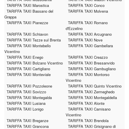
TARIFFA TAXI Marostica
TARIFFA TAXI Conco
TARIFFA TAXI Bassano del
TARIFFA TAXI Molvena
Grappa
TARIFFA TAXI Pianezze
TARIFFA TAXI Romano
d'Ezzelino
TARIFFA TAXI Schiavon
TARIFFA TAXI Arcugnano
TARIFFA TAXI Tezze sul Brenta
TARIFFA TAXI Nove
TARIFFA TAXI Montebello
TARIFFA TAXI Gambellara
Vicentino
TARIFFA TAXI Enego
TARIFFA TAXI Creazzo
TARIFFA TAXI Bolzano Vicentino
TARIFFA TAXI Bressanvido
TARIFFA TAXI Cartigliano
TARIFFA TAXI Gambugliano
TARIFFA TAXI Monteviale
TARIFFA TAXI Montorso
Vicentino
TARIFFA TAXI Pozzoleone
TARIFFA TAXI Quinto Vicentino
TARIFFA TAXI Sovizzo
TARIFFA TAXI Zermeghedo
TARIFFA TAXI Montegalda
TARIFFA TAXI Montegaldella
TARIFFA TAXI Lusiana
TARIFFA TAXI Alonte
TARIFFA TAXI Lonigo
TARIFFA TAXI Camisano
Vicentino
TARIFFA TAXI Breganze
TARIFFA TAXI Brendola
TARIFFA TAXI Grancona
TARIFFA TAXI Grisignano di