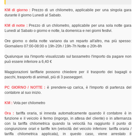
KM di giorno :
Prezzo di un chilometro, applicabile per una singola gara
durante il giorno Lunedi al Sabato.
KM di notte :
Prezzo di un chilometro, applicabile per una sola notte gara
Lunedi al Sabato o giorno e notte, la domenica e nei giorni festivi.
Ore giorno o della notte variano da un reparto all'altro, ma più spesso:
Giornaliero 07:00-08:00 o 19h-20h / 19h-7h Notte o 20h-8h
Qualunque sia l'importo visualizzato sul tassametro l'importo da pagare non
può essere inferiore a 6,40 €
Maggiorazioni tariffarie possono chiedere per il trasporto dei bagagli o
pacchi, trasporto di animali, più di 3 passeggeri.
PC GIORNO / NOTTE :
è prendere-up carica, è l'importo di partenza del
contatore al suo inizio.
KM :
Vota per chilometro
Ora :
tariffa oraria, si innesta automaticamente quando il contatore è in
funzione e il veicolo è fermo (ingorgo, in attesa del cliente) o in alternanza
con la tariffa chilometrica quando la velocità ha raggiunto il punto di
congiunzione orari e tariffe km (velocità del veicolo inferiore: tariffa oraria /
tariffa chilometrica applicata), in questo caso, viene arrestato il