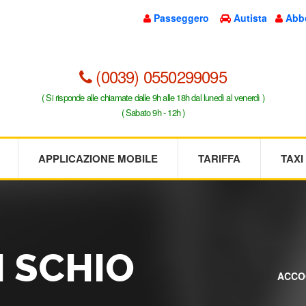
Passeggero
Autista
Abb
(0039) 0550299095
( Si risponde alle chiamate dalle 9h alle 18h dal lunedì al venerdì )
( Sabato 9h - 12h )
APPLICAZIONE MOBILE
TARIFFA
TAX
I SCHIO
ACCO