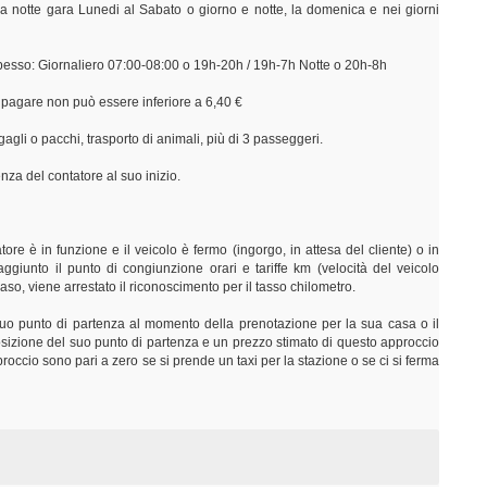
a notte gara Lunedi al Sabato o giorno e notte, la domenica e nei giorni
 spesso: Giornaliero 07:00-08:00 o 19h-20h / 19h-7h Notte o 20h-8h
a pagare non può essere inferiore a 6,40 €
agli o pacchi, trasporto di animali, più di 3 passeggeri.
nza del contatore al suo inizio.
ore è in funzione e il veicolo è fermo (ingorgo, in attesa del cliente) o in
aggiunto il punto di congiunzione orari e tariffe km (velocità del veicolo
o caso, viene arrestato il riconoscimento per il tasso chilometro.
 suo punto di partenza al momento della prenotazione per la sua casa o il
 posizione del suo punto di partenza e un prezzo stimato di questo approccio
occio sono pari a zero se si prende un taxi per la stazione o se ci si ferma