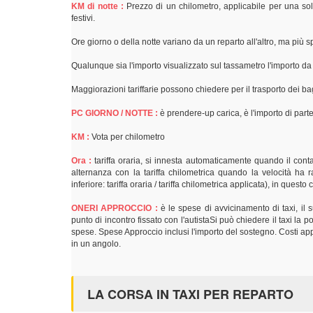
KM di notte :
Prezzo di un chilometro, applicabile per una sol
festivi.
Ore giorno o della notte variano da un reparto all'altro, ma più
Qualunque sia l'importo visualizzato sul tassametro l'importo d
Maggiorazioni tariffarie possono chiedere per il trasporto dei bag
PC GIORNO / NOTTE :
è prendere-up carica, è l'importo di parte
KM :
Vota per chilometro
Ora :
tariffa oraria, si innesta automaticamente quando il contat
alternanza con la tariffa chilometrica quando la velocità ha r
inferiore: tariffa oraria / tariffa chilometrica applicata), in quest
ONERI APPROCCIO :
è le spese di avvicinamento di taxi, il
punto di incontro fissato con l'autistaSi può chiedere il taxi la
spese. Spese Approccio inclusi l'importo del sostegno. Costi appr
in un angolo.
LA CORSA IN TAXI PER REPARTO