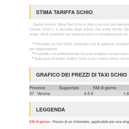
STIMA TARIFFA SCHIO
Questo prezzo Stima Taxi Schio è dato a voi solo per ottenere in
l'année 2026 e, a seconda degli articoli che avete fornito. Q
scopo. Molti parametri non vengono presi in considerazione da 
*
Prenotare un taxi Schio comporta costi di approce corrispon
per raggiungerevi.
*
Il tassista è un professionista che può scegliere un percorso d
*
Sulla base di tempo, traffico Schio è più o meno denso che p
GRAFICO DEI PREZZI DI TAXI SCHIO
Province
Supportato
KM di giorno
37
Verona
4.5 €
1.6
LEGGENDA
KM di giorno :
Prezzo di un chilometro, applicabile per una sing