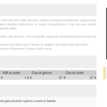
formati ed è stato calcolato relative al reparto prefettizioen vigueur pour
uesto obiettivo stima darvi un ordine di grandezza e non solo per questo
questa stima :
dano alla presa in carico auquelle aggiunge la distanza percorsa dal taxi
iverso per ottimizzare il tempo di viaggio e di evitare ingorghi Schio.
ossono influenzare il prezzo della corsa.
KM di notte
Ora di giorno
Ora di notte
 €
1.6 €
27 €
27 €
ola gara durante il giorno Lunedi al Sabato.