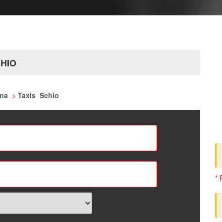
CHIO
rona
>
Taxis Schio
* 