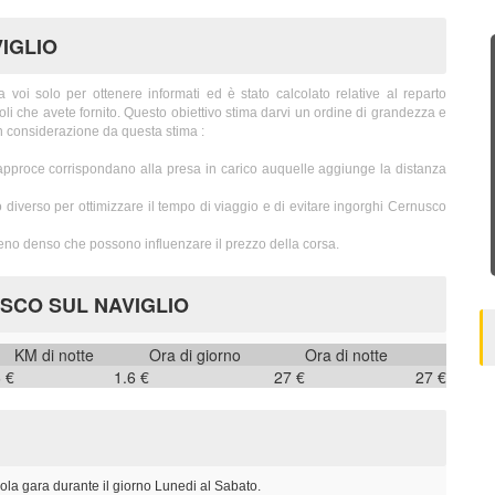
IGLIO
 solo per ottenere informati ed è stato calcolato relative al reparto
oli che avete fornito. Questo obiettivo stima darvi un ordine di grandezza e
n considerazione da questa stima :
approce corrispondano alla presa in carico auquelle aggiunge la distanza
 diverso per ottimizzare il tempo di viaggio e di evitare ingorghi Cernusco
meno denso che possono influenzare il prezzo della corsa.
USCO SUL NAVIGLIO
KM di notte
Ora di giorno
Ora di notte
6 €
1.6 €
27 €
27 €
ola gara durante il giorno Lunedi al Sabato.