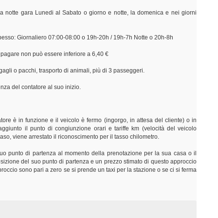
a notte gara Lunedi al Sabato o giorno e notte, la domenica e nei giorni
 spesso: Giornaliero 07:00-08:00 o 19h-20h / 19h-7h Notte o 20h-8h
a pagare non può essere inferiore a 6,40 €
agli o pacchi, trasporto di animali, più di 3 passeggeri.
nza del contatore al suo inizio.
ore è in funzione e il veicolo è fermo (ingorgo, in attesa del cliente) o in
aggiunto il punto di congiunzione orari e tariffe km (velocità del veicolo
o caso, viene arrestato il riconoscimento per il tasso chilometro.
 suo punto di partenza al momento della prenotazione per la sua casa o il
 posizione del suo punto di partenza e un prezzo stimato di questo approccio
occio sono pari a zero se si prende un taxi per la stazione o se ci si ferma