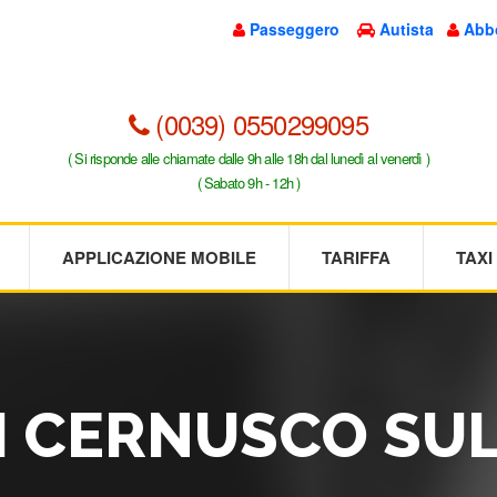
Passeggero
Autista
Abb
(0039) 0550299095
( Si risponde alle chiamate dalle 9h alle 18h dal lunedì al venerdì )
( Sabato 9h - 12h )
APPLICAZIONE MOBILE
TARIFFA
TAX
XI CERNUSCO SUL