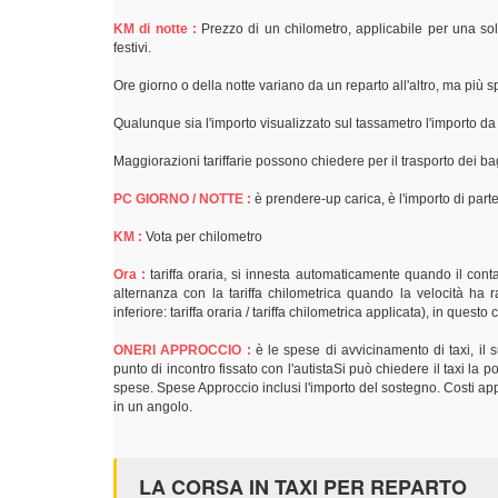
KM di notte :
Prezzo di un chilometro, applicabile per una sol
festivi.
Ore giorno o della notte variano da un reparto all'altro, ma più
Qualunque sia l'importo visualizzato sul tassametro l'importo d
Maggiorazioni tariffarie possono chiedere per il trasporto dei bag
PC GIORNO / NOTTE :
è prendere-up carica, è l'importo di parte
KM :
Vota per chilometro
Ora :
tariffa oraria, si innesta automaticamente quando il contat
alternanza con la tariffa chilometrica quando la velocità ha r
inferiore: tariffa oraria / tariffa chilometrica applicata), in quest
ONERI APPROCCIO :
è le spese di avvicinamento di taxi, il
punto di incontro fissato con l'autistaSi può chiedere il taxi la
spese. Spese Approccio inclusi l'importo del sostegno. Costi appr
in un angolo.
LA CORSA IN TAXI PER REPARTO