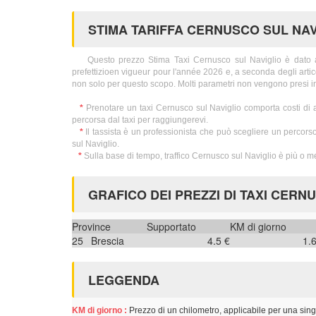
STIMA TARIFFA CERNUSCO SUL NAV
Questo prezzo Stima Taxi Cernusco sul Naviglio è dato a voi
prefettizioen vigueur pour l'année 2026 e, a seconda degli artic
non solo per questo scopo. Molti parametri non vengono presi i
*
Prenotare un taxi Cernusco sul Naviglio comporta costi di 
percorsa dal taxi per raggiungerevi.
*
Il tassista è un professionista che può scegliere un percorso
sul Naviglio.
*
Sulla base di tempo, traffico Cernusco sul Naviglio è più o 
GRAFICO DEI PREZZI DI TAXI CERN
Province
Supportato
KM di giorno
25
Brescia
4.5 €
1.
LEGGENDA
KM di giorno :
Prezzo di un chilometro, applicabile per una sing