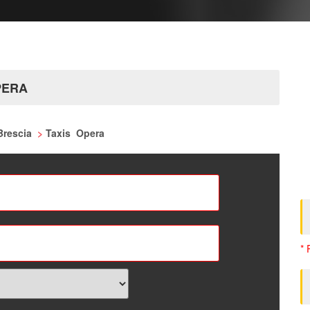
PERA
 Brescia
>
Taxis Opera
* 