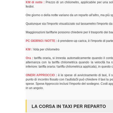
KM di notte :
Prezzo di un chilometro, applicabile per una sol
festivi.
Ore giorno o della notte variano da un reparto all'altro, ma più
Qualunque sia l'importo visualizzato sul tassametro l'importo d
Maggiorazioni tariffarie possono chiedere per il trasporto dei bag
PC GIORNO / NOTTE :
è prendere-up carica, è l'importo di parte
KM :
Vota per chilometro
Ora :
tariffa oraria, si innesta automaticamente quando il contat
alternanza con la tariffa chilometrica quando la velocità ha r
inferiore: tariffa oraria / tariffa chilometrica applicata), in quest
ONERI APPROCCIO :
è le spese di avvicinamento di taxi, il
punto di incontro fissato con l'autistaSi può chiedere il taxi la
spese. Spese Approccio inclusi l'importo del sostegno. Costi appr
in un angolo.
LA CORSA IN TAXI PER REPARTO