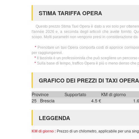
STIMA TARIFFA OPERA
Questo prezzo Stima Taxi Opera è dato a voi solo per ottenere in
l'année 2026 e, a seconda degli articoli che avete fornito. Q
scopo. Molti parametri non vengono presi in considerazione da 
*
Prenotare un taxi Opera comporta costi di approce corrispon
per raggiungerevi.
*
Il tassista è un professionista che può scegliere un percorso d
*
Sulla base di tempo, traffico Opera è più o meno denso che p
GRAFICO DEI PREZZI DI TAXI OPERA
Province
Supportato
KM di giorno
25
Brescia
4.5 €
1.
LEGGENDA
KM di giorno :
Prezzo di un chilometro, applicabile per una sing