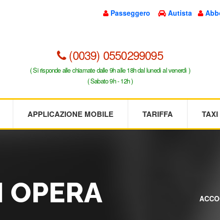
Passeggero
Autista
Abb
(0039) 0550299095
( Si risponde alle chiamate dalle 9h alle 18h dal lunedì al venerdì )
( Sabato 9h - 12h )
APPLICAZIONE MOBILE
TARIFFA
TAX
I OPERA
ACCO