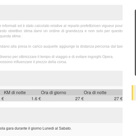
formati ed è stato calcolato relative al reparto prefettizioen vigueur pour
uesto obiettivo stima darvi un ordine di grandezza e non solo per questo
questa stima :
dano alla presa in carico auquelle aggiunge la distanza percorsa dal taxi
iverso per ottimizzare il tempo di viaggio e di evitare ingorghi Opera.
ossono influenzare il prezzo della corsa.
KM di notte
Ora di giorno
Ora di notte
6 €
1.6 €
27 €
27 €
ola gara durante il giorno Lunedi al Sabato.