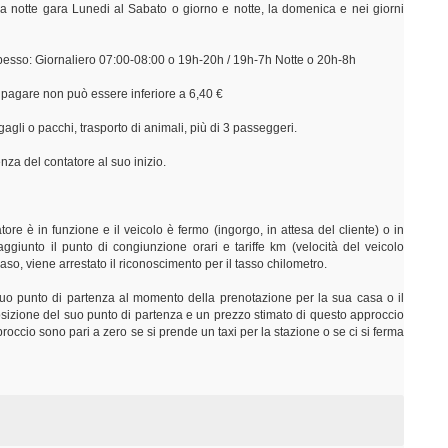
a notte gara Lunedi al Sabato o giorno e notte, la domenica e nei giorni
 spesso: Giornaliero 07:00-08:00 o 19h-20h / 19h-7h Notte o 20h-8h
a pagare non può essere inferiore a 6,40 €
agli o pacchi, trasporto di animali, più di 3 passeggeri.
nza del contatore al suo inizio.
ore è in funzione e il veicolo è fermo (ingorgo, in attesa del cliente) o in
aggiunto il punto di congiunzione orari e tariffe km (velocità del veicolo
o caso, viene arrestato il riconoscimento per il tasso chilometro.
 suo punto di partenza al momento della prenotazione per la sua casa o il
 posizione del suo punto di partenza e un prezzo stimato di questo approccio
occio sono pari a zero se si prende un taxi per la stazione o se ci si ferma