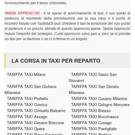
riconoscimento per il tasso chilometro.
ONERI APPROCCIO :
è le spese di avvicinamento di taxi, il suo punto di
partenza al momento della prenotazione per la sua casa o il punto di
incontro fissato con l'autistaSi può chiedere il taxi la posizione del suo punto
di partenza e un prezzo stimato di questo approccio spese. Spese Approccio
inclusi l'importo del sostegno. Costi approccio sono pari a zero se si prende
un taxi per la stazione o se ci si ferma in un angolo.
LA CORSA IN TAXI PER REPARTO
TARIFFA TAXI Milano
TARIFFA TAXI Sesto San
Giovanni
TARIFFA TAXI San Giuliano
TARIFFA TAXI San Donato
Milanese
Milanese
TARIFFA TAXI Pioltello
TARIFFA TAXI Cusano Milanino
TARIFFA TAXI Corsico
TARIFFA TAXI Cologno Monzese
TARIFFA TAXI Cinisello Balsamo
TARIFFA TAXI Bresso
TARIFFA TAXI Assago
TARIFFA TAXI Buccinasco
TARIFFA TAXI Cesano Boscone
TARIFFA TAXI Cusago
TARIFFA TAXI Opera
TARIFFA TAXI Pantigliate
TARIFFA TAXI Pieve Emanuele
TARIFFA TAXI Rodano