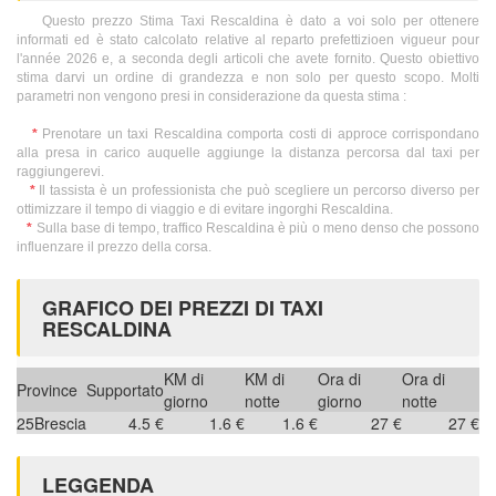
Questo prezzo Stima Taxi Rescaldina è dato a voi solo per ottenere
informati ed è stato calcolato relative al reparto prefettizioen vigueur pour
l'année 2026 e, a seconda degli articoli che avete fornito. Questo obiettivo
stima darvi un ordine di grandezza e non solo per questo scopo. Molti
parametri non vengono presi in considerazione da questa stima :
*
Prenotare un taxi Rescaldina comporta costi di approce corrispondano
alla presa in carico auquelle aggiunge la distanza percorsa dal taxi per
raggiungerevi.
*
Il tassista è un professionista che può scegliere un percorso diverso per
ottimizzare il tempo di viaggio e di evitare ingorghi Rescaldina.
*
Sulla base di tempo, traffico Rescaldina è più o meno denso che possono
influenzare il prezzo della corsa.
GRAFICO DEI PREZZI DI TAXI
RESCALDINA
KM di
KM di
Ora di
Ora di
Province
Supportato
giorno
notte
giorno
notte
25
Brescia
4.5 €
1.6 €
1.6 €
27 €
27 €
LEGGENDA