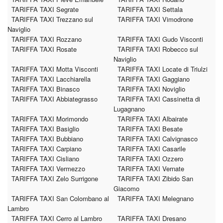
TARIFFA TAXI Segrate
TARIFFA TAXI Settala
TARIFFA TAXI Trezzano sul
TARIFFA TAXI Vimodrone
Naviglio
TARIFFA TAXI Rozzano
TARIFFA TAXI Gudo Visconti
TARIFFA TAXI Rosate
TARIFFA TAXI Robecco sul
Naviglio
TARIFFA TAXI Motta Visconti
TARIFFA TAXI Locate di Triulzi
TARIFFA TAXI Lacchiarella
TARIFFA TAXI Gaggiano
TARIFFA TAXI Binasco
TARIFFA TAXI Noviglio
TARIFFA TAXI Abbiategrasso
TARIFFA TAXI Cassinetta di
Lugagnano
TARIFFA TAXI Morimondo
TARIFFA TAXI Albairate
TARIFFA TAXI Basiglio
TARIFFA TAXI Besate
TARIFFA TAXI Bubbiano
TARIFFA TAXI Calvignasco
TARIFFA TAXI Carpiano
TARIFFA TAXI Casarile
TARIFFA TAXI Cisliano
TARIFFA TAXI Ozzero
TARIFFA TAXI Vermezzo
TARIFFA TAXI Vernate
TARIFFA TAXI Zelo Surrigone
TARIFFA TAXI Zibido San
Giacomo
TARIFFA TAXI San Colombano al
TARIFFA TAXI Melegnano
Lambro
TARIFFA TAXI Cerro al Lambro
TARIFFA TAXI Dresano