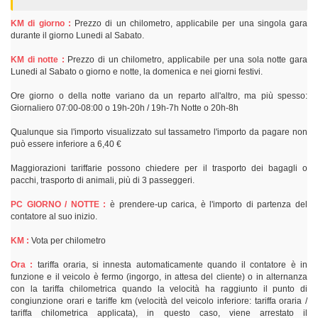
KM di giorno :
Prezzo di un chilometro, applicabile per una singola gara
durante il giorno Lunedi al Sabato.
KM di notte :
Prezzo di un chilometro, applicabile per una sola notte gara
Lunedi al Sabato o giorno e notte, la domenica e nei giorni festivi.
Ore giorno o della notte variano da un reparto all'altro, ma più spesso:
Giornaliero 07:00-08:00 o 19h-20h / 19h-7h Notte o 20h-8h
Qualunque sia l'importo visualizzato sul tassametro l'importo da pagare non
può essere inferiore a 6,40 €
Maggiorazioni tariffarie possono chiedere per il trasporto dei bagagli o
pacchi, trasporto di animali, più di 3 passeggeri.
PC GIORNO / NOTTE :
è prendere-up carica, è l'importo di partenza del
contatore al suo inizio.
KM :
Vota per chilometro
Ora :
tariffa oraria, si innesta automaticamente quando il contatore è in
funzione e il veicolo è fermo (ingorgo, in attesa del cliente) o in alternanza
con la tariffa chilometrica quando la velocità ha raggiunto il punto di
congiunzione orari e tariffe km (velocità del veicolo inferiore: tariffa oraria /
tariffa chilometrica applicata), in questo caso, viene arrestato il