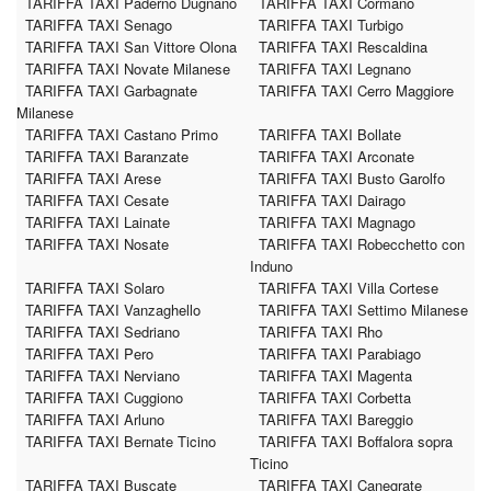
TARIFFA TAXI Paderno Dugnano
TARIFFA TAXI Cormano
TARIFFA TAXI Senago
TARIFFA TAXI Turbigo
TARIFFA TAXI San Vittore Olona
TARIFFA TAXI Rescaldina
TARIFFA TAXI Novate Milanese
TARIFFA TAXI Legnano
TARIFFA TAXI Garbagnate
TARIFFA TAXI Cerro Maggiore
Milanese
TARIFFA TAXI Castano Primo
TARIFFA TAXI Bollate
TARIFFA TAXI Baranzate
TARIFFA TAXI Arconate
TARIFFA TAXI Arese
TARIFFA TAXI Busto Garolfo
TARIFFA TAXI Cesate
TARIFFA TAXI Dairago
TARIFFA TAXI Lainate
TARIFFA TAXI Magnago
TARIFFA TAXI Nosate
TARIFFA TAXI Robecchetto con
Induno
TARIFFA TAXI Solaro
TARIFFA TAXI Villa Cortese
TARIFFA TAXI Vanzaghello
TARIFFA TAXI Settimo Milanese
TARIFFA TAXI Sedriano
TARIFFA TAXI Rho
TARIFFA TAXI Pero
TARIFFA TAXI Parabiago
TARIFFA TAXI Nerviano
TARIFFA TAXI Magenta
TARIFFA TAXI Cuggiono
TARIFFA TAXI Corbetta
TARIFFA TAXI Arluno
TARIFFA TAXI Bareggio
TARIFFA TAXI Bernate Ticino
TARIFFA TAXI Boffalora sopra
Ticino
TARIFFA TAXI Buscate
TARIFFA TAXI Canegrate