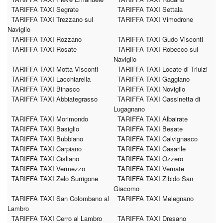
TARIFFA TAXI Segrate
TARIFFA TAXI Settala
TARIFFA TAXI Trezzano sul
TARIFFA TAXI Vimodrone
Naviglio
TARIFFA TAXI Rozzano
TARIFFA TAXI Gudo Visconti
TARIFFA TAXI Rosate
TARIFFA TAXI Robecco sul
Naviglio
TARIFFA TAXI Motta Visconti
TARIFFA TAXI Locate di Triulzi
TARIFFA TAXI Lacchiarella
TARIFFA TAXI Gaggiano
TARIFFA TAXI Binasco
TARIFFA TAXI Noviglio
TARIFFA TAXI Abbiategrasso
TARIFFA TAXI Cassinetta di
Lugagnano
TARIFFA TAXI Morimondo
TARIFFA TAXI Albairate
TARIFFA TAXI Basiglio
TARIFFA TAXI Besate
TARIFFA TAXI Bubbiano
TARIFFA TAXI Calvignasco
TARIFFA TAXI Carpiano
TARIFFA TAXI Casarile
TARIFFA TAXI Cisliano
TARIFFA TAXI Ozzero
TARIFFA TAXI Vermezzo
TARIFFA TAXI Vernate
TARIFFA TAXI Zelo Surrigone
TARIFFA TAXI Zibido San
Giacomo
TARIFFA TAXI San Colombano al
TARIFFA TAXI Melegnano
Lambro
TARIFFA TAXI Cerro al Lambro
TARIFFA TAXI Dresano