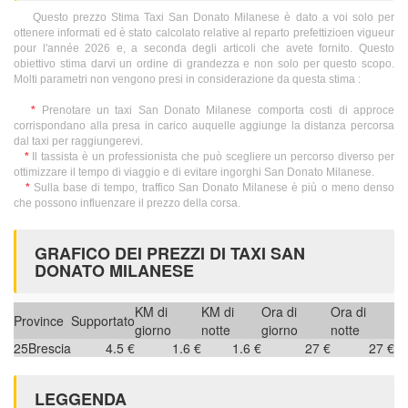
Questo prezzo Stima Taxi San Donato Milanese è dato a voi solo per
ottenere informati ed è stato calcolato relative al reparto prefettizioen vigueur
pour l'année 2026 e, a seconda degli articoli che avete fornito. Questo
obiettivo stima darvi un ordine di grandezza e non solo per questo scopo.
Molti parametri non vengono presi in considerazione da questa stima :
*
Prenotare un taxi San Donato Milanese comporta costi di approce
corrispondano alla presa in carico auquelle aggiunge la distanza percorsa
dal taxi per raggiungerevi.
*
Il tassista è un professionista che può scegliere un percorso diverso per
ottimizzare il tempo di viaggio e di evitare ingorghi San Donato Milanese.
*
Sulla base di tempo, traffico San Donato Milanese è più o meno denso
che possono influenzare il prezzo della corsa.
GRAFICO DEI PREZZI DI TAXI SAN
DONATO MILANESE
KM di
KM di
Ora di
Ora di
Province
Supportato
giorno
notte
giorno
notte
25
Brescia
4.5 €
1.6 €
1.6 €
27 €
27 €
LEGGENDA