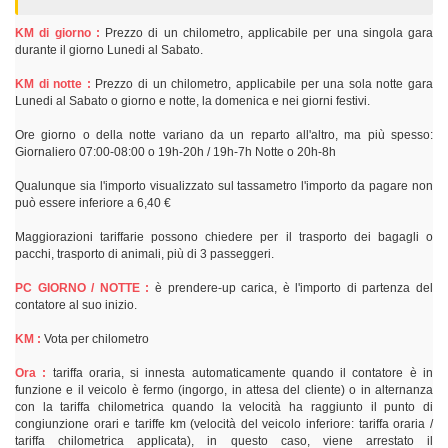
KM di giorno :
Prezzo di un chilometro, applicabile per una singola gara
durante il giorno Lunedi al Sabato.
KM di notte :
Prezzo di un chilometro, applicabile per una sola notte gara
Lunedi al Sabato o giorno e notte, la domenica e nei giorni festivi.
Ore giorno o della notte variano da un reparto all'altro, ma più spesso:
Giornaliero 07:00-08:00 o 19h-20h / 19h-7h Notte o 20h-8h
Qualunque sia l'importo visualizzato sul tassametro l'importo da pagare non
può essere inferiore a 6,40 €
Maggiorazioni tariffarie possono chiedere per il trasporto dei bagagli o
pacchi, trasporto di animali, più di 3 passeggeri.
PC GIORNO / NOTTE :
è prendere-up carica, è l'importo di partenza del
contatore al suo inizio.
KM :
Vota per chilometro
Ora :
tariffa oraria, si innesta automaticamente quando il contatore è in
funzione e il veicolo è fermo (ingorgo, in attesa del cliente) o in alternanza
con la tariffa chilometrica quando la velocità ha raggiunto il punto di
congiunzione orari e tariffe km (velocità del veicolo inferiore: tariffa oraria /
tariffa chilometrica applicata), in questo caso, viene arrestato il