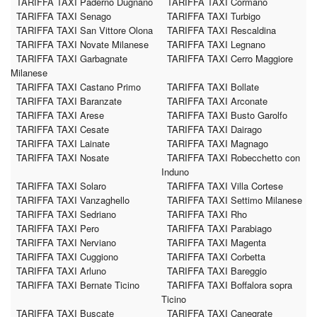
TARIFFA TAXI Paderno Dugnano
TARIFFA TAXI Cormano
TARIFFA TAXI Senago
TARIFFA TAXI Turbigo
TARIFFA TAXI San Vittore Olona
TARIFFA TAXI Rescaldina
TARIFFA TAXI Novate Milanese
TARIFFA TAXI Legnano
TARIFFA TAXI Garbagnate
TARIFFA TAXI Cerro Maggiore
Milanese
TARIFFA TAXI Castano Primo
TARIFFA TAXI Bollate
TARIFFA TAXI Baranzate
TARIFFA TAXI Arconate
TARIFFA TAXI Arese
TARIFFA TAXI Busto Garolfo
TARIFFA TAXI Cesate
TARIFFA TAXI Dairago
TARIFFA TAXI Lainate
TARIFFA TAXI Magnago
TARIFFA TAXI Nosate
TARIFFA TAXI Robecchetto con
Induno
TARIFFA TAXI Solaro
TARIFFA TAXI Villa Cortese
TARIFFA TAXI Vanzaghello
TARIFFA TAXI Settimo Milanese
TARIFFA TAXI Sedriano
TARIFFA TAXI Rho
TARIFFA TAXI Pero
TARIFFA TAXI Parabiago
TARIFFA TAXI Nerviano
TARIFFA TAXI Magenta
TARIFFA TAXI Cuggiono
TARIFFA TAXI Corbetta
TARIFFA TAXI Arluno
TARIFFA TAXI Bareggio
TARIFFA TAXI Bernate Ticino
TARIFFA TAXI Boffalora sopra
Ticino
TARIFFA TAXI Buscate
TARIFFA TAXI Canegrate