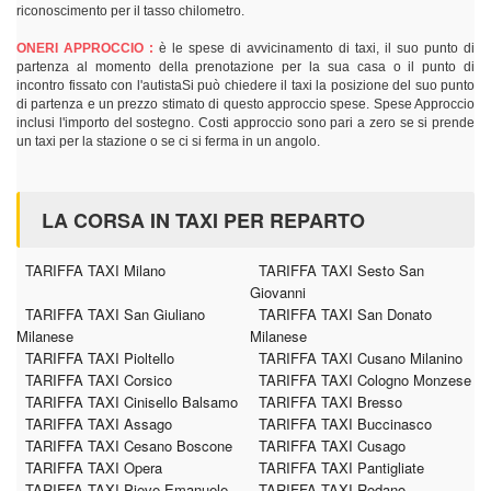
riconoscimento per il tasso chilometro.
ONERI APPROCCIO :
è le spese di avvicinamento di taxi, il suo punto di
partenza al momento della prenotazione per la sua casa o il punto di
incontro fissato con l'autistaSi può chiedere il taxi la posizione del suo punto
di partenza e un prezzo stimato di questo approccio spese. Spese Approccio
inclusi l'importo del sostegno. Costi approccio sono pari a zero se si prende
un taxi per la stazione o se ci si ferma in un angolo.
LA CORSA IN TAXI PER REPARTO
TARIFFA TAXI Milano
TARIFFA TAXI Sesto San
Giovanni
TARIFFA TAXI San Giuliano
TARIFFA TAXI San Donato
Milanese
Milanese
TARIFFA TAXI Pioltello
TARIFFA TAXI Cusano Milanino
TARIFFA TAXI Corsico
TARIFFA TAXI Cologno Monzese
TARIFFA TAXI Cinisello Balsamo
TARIFFA TAXI Bresso
TARIFFA TAXI Assago
TARIFFA TAXI Buccinasco
TARIFFA TAXI Cesano Boscone
TARIFFA TAXI Cusago
TARIFFA TAXI Opera
TARIFFA TAXI Pantigliate
TARIFFA TAXI Pieve Emanuele
TARIFFA TAXI Rodano