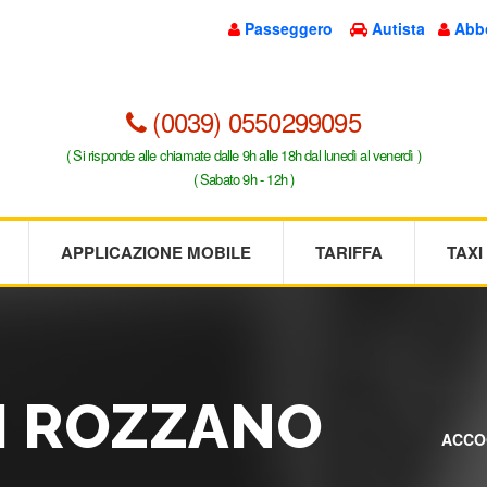
Passeggero
Autista
Abb
(0039) 0550299095
( Si risponde alle chiamate dalle 9h alle 18h dal lunedì al venerdì )
( Sabato 9h - 12h )
APPLICAZIONE MOBILE
TARIFFA
TAX
XI ROZZANO
ACCO