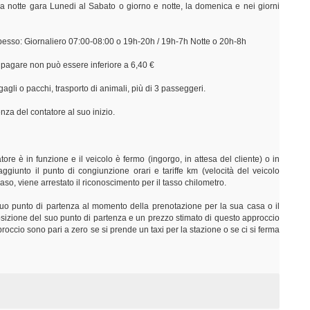
a notte gara Lunedi al Sabato o giorno e notte, la domenica e nei giorni
 spesso: Giornaliero 07:00-08:00 o 19h-20h / 19h-7h Notte o 20h-8h
a pagare non può essere inferiore a 6,40 €
agli o pacchi, trasporto di animali, più di 3 passeggeri.
nza del contatore al suo inizio.
ore è in funzione e il veicolo è fermo (ingorgo, in attesa del cliente) o in
aggiunto il punto di congiunzione orari e tariffe km (velocità del veicolo
o caso, viene arrestato il riconoscimento per il tasso chilometro.
 suo punto di partenza al momento della prenotazione per la sua casa o il
 posizione del suo punto di partenza e un prezzo stimato di questo approccio
occio sono pari a zero se si prende un taxi per la stazione o se ci si ferma