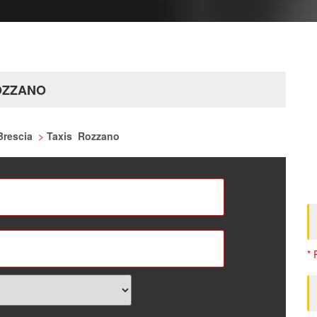
OZZANO
 Brescia
>
Taxis Rozzano
* 