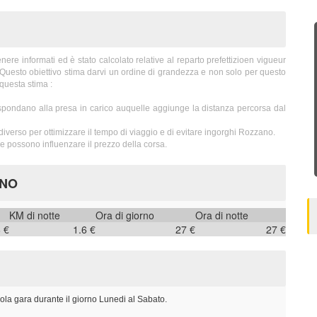
e informati ed è stato calcolato relative al reparto prefettizioen vigueur
. Questo obiettivo stima darvi un ordine di grandezza e non solo per questo
questa stima :
spondano alla presa in carico auquelle aggiunge la distanza percorsa dal
diverso per ottimizzare il tempo di viaggio e di evitare ingorghi Rozzano.
 possono influenzare il prezzo della corsa.
ANO
KM di notte
Ora di giorno
Ora di notte
6 €
1.6 €
27 €
27 €
ola gara durante il giorno Lunedi al Sabato.