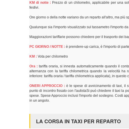
KM di notte :
Prezzo di un chilometro, applicabile per una sol
festivi.
Ore giorno o della notte variano da un reparto all'altro, ma più
Qualunque sia l'importo visualizzato sul tassametro l'importo d
Maggiorazioni tariffarie possono chiedere per il trasporto dei bag
PC GIORNO / NOTTE :
è prendere-up carica, è l'importo di parte
KM :
Vota per chilometro
Ora :
tariffa oraria, si innesta automaticamente quando il contat
alternanza con la tariffa chilometrica quando la velocità ha r
inferiore: tariffa oraria / tariffa chilometrica applicata), in quest
ONERI APPROCCIO :
è le spese di avvicinamento di taxi, il
punto di incontro fissato con l'autistaSi può chiedere il taxi la
spese. Spese Approccio inclusi l'importo del sostegno. Costi appr
in un angolo.
LA CORSA IN TAXI PER REPARTO