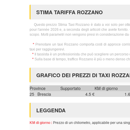
STIMA TARIFFA ROZZANO
Questo prezzo Stima Taxi Rozzano è dato a voi solo per ottener
pour l'année 2026 e, a seconda degli articoli che avete fornito
scopo. Molti parametri non vengono presi in considerazione da 
*
Prenotare un taxi Rozzano comporta costi di approce corri
taxi per raggiungerevi.
*
Il tassista è un professionista che può scegliere un percorso 
*
Sulla base di tempo, traffico Rozzano è più o meno denso che
GRAFICO DEI PREZZI DI TAXI ROZZ
Province
Supportato
KM di giorno
25
Brescia
4.5 €
1.
LEGGENDA
KM di giorno :
Prezzo di un chilometro, applicabile per una sing