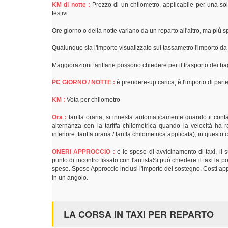
KM di notte :
Prezzo di un chilometro, applicabile per una sol
festivi.
Ore giorno o della notte variano da un reparto all'altro, ma più
Qualunque sia l'importo visualizzato sul tassametro l'importo d
Maggiorazioni tariffarie possono chiedere per il trasporto dei bag
PC GIORNO / NOTTE :
è prendere-up carica, è l'importo di parte
KM :
Vota per chilometro
Ora :
tariffa oraria, si innesta automaticamente quando il contat
alternanza con la tariffa chilometrica quando la velocità ha r
inferiore: tariffa oraria / tariffa chilometrica applicata), in quest
ONERI APPROCCIO :
è le spese di avvicinamento di taxi, il
punto di incontro fissato con l'autistaSi può chiedere il taxi la
spese. Spese Approccio inclusi l'importo del sostegno. Costi appr
in un angolo.
LA CORSA IN TAXI PER REPARTO