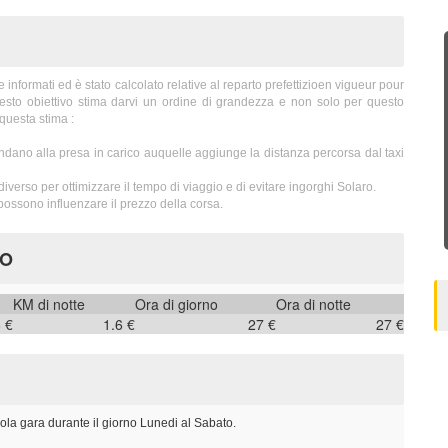
nformati ed è stato calcolato relative al reparto prefettizioen vigueur pour
uesto obiettivo stima darvi un ordine di grandezza e non solo per questo
questa stima :
ndano alla presa in carico auquelle aggiunge la distanza percorsa dal taxi
iverso per ottimizzare il tempo di viaggio e di evitare ingorghi Solaro.
ossono influenzare il prezzo della corsa.
RO
KM di notte
Ora di giorno
Ora di notte
6 €
1.6 €
27 €
27 €
ola gara durante il giorno Lunedi al Sabato.