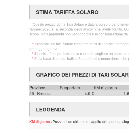
STIMA TARIFFA SOLARO
Questo prezzo Stima Taxi Solaro è dato a voi solo per ottenere i
l'année 2026 e, a seconda degli articoli che avete fornito. Q
scopo. Molti parametri non vengono presi in considerazione da 
*
Prenotare un taxi Solaro comporta costi di approce corrispo
per raggiungerevi.
*
Il tassista è un professionista che può scegliere un percorso d
*
Sulla base di tempo, traffico Solaro è più o meno denso che p
GRAFICO DEI PREZZI DI TAXI SOLA
Province
Supportato
KM di giorno
25
Brescia
4.5 €
1.
LEGGENDA
KM di giorno :
Prezzo di un chilometro, applicabile per una sing