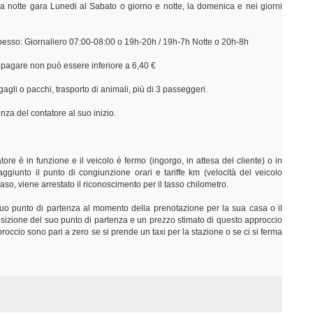
a notte gara Lunedi al Sabato o giorno e notte, la domenica e nei giorni
 spesso: Giornaliero 07:00-08:00 o 19h-20h / 19h-7h Notte o 20h-8h
a pagare non può essere inferiore a 6,40 €
agli o pacchi, trasporto di animali, più di 3 passeggeri.
nza del contatore al suo inizio.
ore è in funzione e il veicolo è fermo (ingorgo, in attesa del cliente) o in
aggiunto il punto di congiunzione orari e tariffe km (velocità del veicolo
o caso, viene arrestato il riconoscimento per il tasso chilometro.
 suo punto di partenza al momento della prenotazione per la sua casa o il
 posizione del suo punto di partenza e un prezzo stimato di questo approccio
occio sono pari a zero se si prende un taxi per la stazione o se ci si ferma