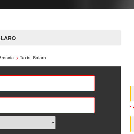
OLARO
 Brescia
>
Taxis Solaro
* 