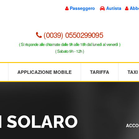
Passeggero
Autista
Abb
(0039) 0550299095
( Si risponde alle chiamate dalle 9h alle 18h dal lunedì al venerdì )
( Sabato 9h - 12h )
APPLICAZIONE MOBILE
TARIFFA
TAX
I SOLARO
ACCO