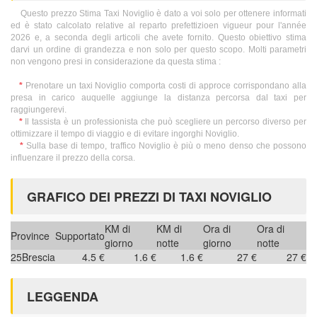
Questo prezzo Stima Taxi Noviglio è dato a voi solo per ottenere informati
ed è stato calcolato relative al reparto prefettizioen vigueur pour l'année
2026 e, a seconda degli articoli che avete fornito. Questo obiettivo stima
darvi un ordine di grandezza e non solo per questo scopo. Molti parametri
non vengono presi in considerazione da questa stima :
*
Prenotare un taxi Noviglio comporta costi di approce corrispondano alla
presa in carico auquelle aggiunge la distanza percorsa dal taxi per
raggiungerevi.
*
Il tassista è un professionista che può scegliere un percorso diverso per
ottimizzare il tempo di viaggio e di evitare ingorghi Noviglio.
*
Sulla base di tempo, traffico Noviglio è più o meno denso che possono
influenzare il prezzo della corsa.
GRAFICO DEI PREZZI DI TAXI NOVIGLIO
KM di
KM di
Ora di
Ora di
Province
Supportato
giorno
notte
giorno
notte
25
Brescia
4.5 €
1.6 €
1.6 €
27 €
27 €
LEGGENDA