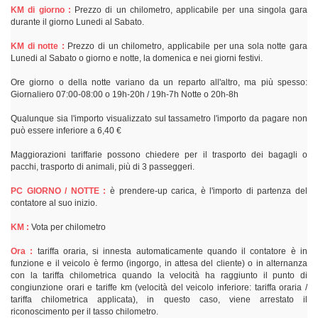
KM di giorno :
Prezzo di un chilometro, applicabile per una singola gara
durante il giorno Lunedi al Sabato.
KM di notte :
Prezzo di un chilometro, applicabile per una sola notte gara
Lunedi al Sabato o giorno e notte, la domenica e nei giorni festivi.
Ore giorno o della notte variano da un reparto all'altro, ma più spesso:
Giornaliero 07:00-08:00 o 19h-20h / 19h-7h Notte o 20h-8h
Qualunque sia l'importo visualizzato sul tassametro l'importo da pagare non
può essere inferiore a 6,40 €
Maggiorazioni tariffarie possono chiedere per il trasporto dei bagagli o
pacchi, trasporto di animali, più di 3 passeggeri.
PC GIORNO / NOTTE :
è prendere-up carica, è l'importo di partenza del
contatore al suo inizio.
KM :
Vota per chilometro
Ora :
tariffa oraria, si innesta automaticamente quando il contatore è in
funzione e il veicolo è fermo (ingorgo, in attesa del cliente) o in alternanza
con la tariffa chilometrica quando la velocità ha raggiunto il punto di
congiunzione orari e tariffe km (velocità del veicolo inferiore: tariffa oraria /
tariffa chilometrica applicata), in questo caso, viene arrestato il
riconoscimento per il tasso chilometro.