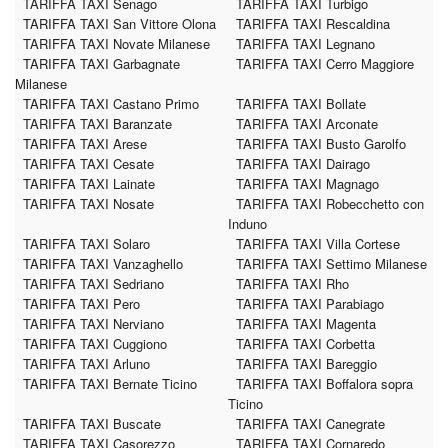
TARIFFA TAXI Senago
TARIFFA TAXI Turbigo
TARIFFA TAXI San Vittore Olona
TARIFFA TAXI Rescaldina
TARIFFA TAXI Novate Milanese
TARIFFA TAXI Legnano
TARIFFA TAXI Garbagnate
TARIFFA TAXI Cerro Maggiore
Milanese
TARIFFA TAXI Castano Primo
TARIFFA TAXI Bollate
TARIFFA TAXI Baranzate
TARIFFA TAXI Arconate
TARIFFA TAXI Arese
TARIFFA TAXI Busto Garolfo
TARIFFA TAXI Cesate
TARIFFA TAXI Dairago
TARIFFA TAXI Lainate
TARIFFA TAXI Magnago
TARIFFA TAXI Nosate
TARIFFA TAXI Robecchetto con
Induno
TARIFFA TAXI Solaro
TARIFFA TAXI Villa Cortese
TARIFFA TAXI Vanzaghello
TARIFFA TAXI Settimo Milanese
TARIFFA TAXI Sedriano
TARIFFA TAXI Rho
TARIFFA TAXI Pero
TARIFFA TAXI Parabiago
TARIFFA TAXI Nerviano
TARIFFA TAXI Magenta
TARIFFA TAXI Cuggiono
TARIFFA TAXI Corbetta
TARIFFA TAXI Arluno
TARIFFA TAXI Bareggio
TARIFFA TAXI Bernate Ticino
TARIFFA TAXI Boffalora sopra
Ticino
TARIFFA TAXI Buscate
TARIFFA TAXI Canegrate
TARIFFA TAXI Casorezzo
TARIFFA TAXI Cornaredo