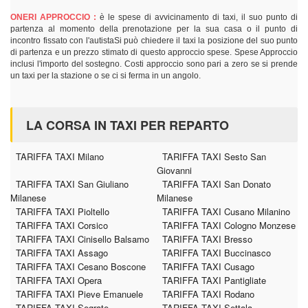
ONERI APPROCCIO :
è le spese di avvicinamento di taxi, il suo punto di
partenza al momento della prenotazione per la sua casa o il punto di
incontro fissato con l'autistaSi può chiedere il taxi la posizione del suo punto
di partenza e un prezzo stimato di questo approccio spese. Spese Approccio
inclusi l'importo del sostegno. Costi approccio sono pari a zero se si prende
un taxi per la stazione o se ci si ferma in un angolo.
LA CORSA IN TAXI PER REPARTO
TARIFFA TAXI Milano
TARIFFA TAXI Sesto San
Giovanni
TARIFFA TAXI San Giuliano
TARIFFA TAXI San Donato
Milanese
Milanese
TARIFFA TAXI Pioltello
TARIFFA TAXI Cusano Milanino
TARIFFA TAXI Corsico
TARIFFA TAXI Cologno Monzese
TARIFFA TAXI Cinisello Balsamo
TARIFFA TAXI Bresso
TARIFFA TAXI Assago
TARIFFA TAXI Buccinasco
TARIFFA TAXI Cesano Boscone
TARIFFA TAXI Cusago
TARIFFA TAXI Opera
TARIFFA TAXI Pantigliate
TARIFFA TAXI Pieve Emanuele
TARIFFA TAXI Rodano
TARIFFA TAXI Segrate
TARIFFA TAXI Settala