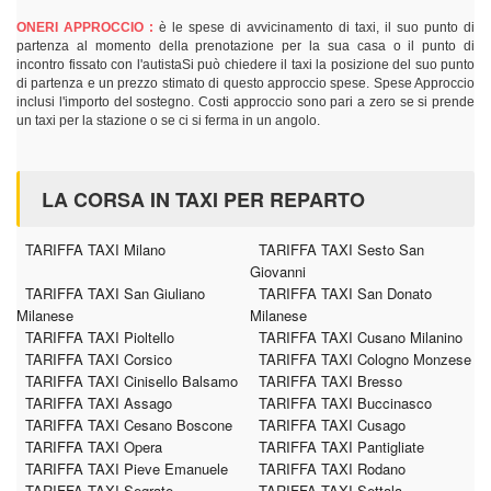
ONERI APPROCCIO :
è le spese di avvicinamento di taxi, il suo punto di
partenza al momento della prenotazione per la sua casa o il punto di
incontro fissato con l'autistaSi può chiedere il taxi la posizione del suo punto
di partenza e un prezzo stimato di questo approccio spese. Spese Approccio
inclusi l'importo del sostegno. Costi approccio sono pari a zero se si prende
un taxi per la stazione o se ci si ferma in un angolo.
LA CORSA IN TAXI PER REPARTO
TARIFFA TAXI Milano
TARIFFA TAXI Sesto San
Giovanni
TARIFFA TAXI San Giuliano
TARIFFA TAXI San Donato
Milanese
Milanese
TARIFFA TAXI Pioltello
TARIFFA TAXI Cusano Milanino
TARIFFA TAXI Corsico
TARIFFA TAXI Cologno Monzese
TARIFFA TAXI Cinisello Balsamo
TARIFFA TAXI Bresso
TARIFFA TAXI Assago
TARIFFA TAXI Buccinasco
TARIFFA TAXI Cesano Boscone
TARIFFA TAXI Cusago
TARIFFA TAXI Opera
TARIFFA TAXI Pantigliate
TARIFFA TAXI Pieve Emanuele
TARIFFA TAXI Rodano
TARIFFA TAXI Segrate
TARIFFA TAXI Settala