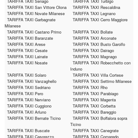
TARIFFA TAXI Senago
TARIFFA TAXI Turbigo
TARIFFA TAXI San Vittore Olona
TARIFFA TAXI Rescaldina
TARIFFA TAXI Novate Milanese
TARIFFA TAXI Legnano
TARIFFA TAXI Garbagnate
TARIFFA TAXI Cerro Maggiore
Milanese
TARIFFA TAXI Castano Primo
TARIFFA TAXI Bollate
TARIFFA TAXI Baranzate
TARIFFA TAXI Arconate
TARIFFA TAXI Arese
TARIFFA TAXI Busto Garolfo
TARIFFA TAXI Cesate
TARIFFA TAXI Dairago
TARIFFA TAXI Lainate
TARIFFA TAXI Magnago
TARIFFA TAXI Nosate
TARIFFA TAXI Robecchetto con
Induno
TARIFFA TAXI Solaro
TARIFFA TAXI Villa Cortese
TARIFFA TAXI Vanzaghello
TARIFFA TAXI Settimo Milanese
TARIFFA TAXI Sedriano
TARIFFA TAXI Rho
TARIFFA TAXI Pero
TARIFFA TAXI Parabiago
TARIFFA TAXI Nerviano
TARIFFA TAXI Magenta
TARIFFA TAXI Cuggiono
TARIFFA TAXI Corbetta
TARIFFA TAXI Arluno
TARIFFA TAXI Bareggio
TARIFFA TAXI Bernate Ticino
TARIFFA TAXI Boffalora sopra
Ticino
TARIFFA TAXI Buscate
TARIFFA TAXI Canegrate
TARIFFA TAXI Casorezzo
TARIFFA TAXI Cornaredo