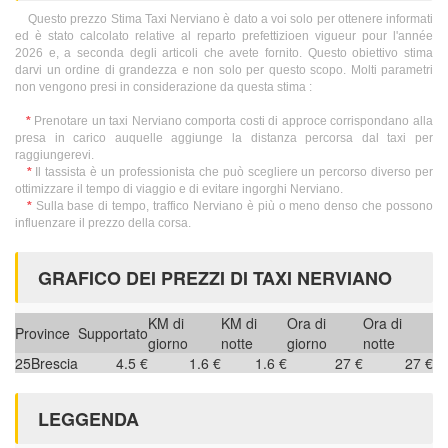
Questo prezzo Stima Taxi Nerviano è dato a voi solo per ottenere informati
ed è stato calcolato relative al reparto prefettizioen vigueur pour l'année
2026 e, a seconda degli articoli che avete fornito. Questo obiettivo stima
darvi un ordine di grandezza e non solo per questo scopo. Molti parametri
non vengono presi in considerazione da questa stima :
*
Prenotare un taxi Nerviano comporta costi di approce corrispondano alla
presa in carico auquelle aggiunge la distanza percorsa dal taxi per
raggiungerevi.
*
Il tassista è un professionista che può scegliere un percorso diverso per
ottimizzare il tempo di viaggio e di evitare ingorghi Nerviano.
*
Sulla base di tempo, traffico Nerviano è più o meno denso che possono
influenzare il prezzo della corsa.
GRAFICO DEI PREZZI DI TAXI NERVIANO
KM di
KM di
Ora di
Ora di
Province
Supportato
giorno
notte
giorno
notte
25
Brescia
4.5 €
1.6 €
1.6 €
27 €
27 €
LEGGENDA