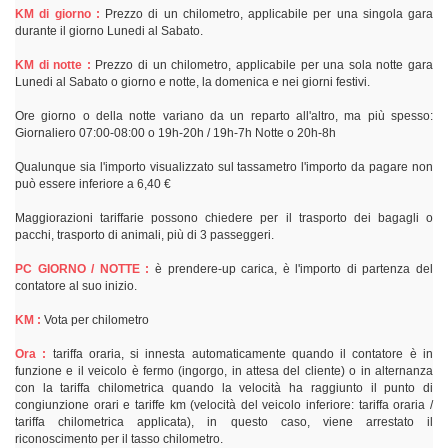
KM di giorno :
Prezzo di un chilometro, applicabile per una singola gara
durante il giorno Lunedi al Sabato.
KM di notte :
Prezzo di un chilometro, applicabile per una sola notte gara
Lunedi al Sabato o giorno e notte, la domenica e nei giorni festivi.
Ore giorno o della notte variano da un reparto all'altro, ma più spesso:
Giornaliero 07:00-08:00 o 19h-20h / 19h-7h Notte o 20h-8h
Qualunque sia l'importo visualizzato sul tassametro l'importo da pagare non
può essere inferiore a 6,40 €
Maggiorazioni tariffarie possono chiedere per il trasporto dei bagagli o
pacchi, trasporto di animali, più di 3 passeggeri.
PC GIORNO / NOTTE :
è prendere-up carica, è l'importo di partenza del
contatore al suo inizio.
KM :
Vota per chilometro
Ora :
tariffa oraria, si innesta automaticamente quando il contatore è in
funzione e il veicolo è fermo (ingorgo, in attesa del cliente) o in alternanza
con la tariffa chilometrica quando la velocità ha raggiunto il punto di
congiunzione orari e tariffe km (velocità del veicolo inferiore: tariffa oraria /
tariffa chilometrica applicata), in questo caso, viene arrestato il
riconoscimento per il tasso chilometro.