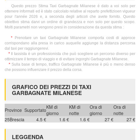
Questo prezzo Stima Taxi Garbagnate Milanese è dato a voi solo per
ottenere informati ed è stato calcolato relative al reparto prefettizioen vigueur
pour l'année 2026 e, a seconda degli articoli che avete fornito. Questo
obiettivo stima darvi un ordine di grandezza e non solo per questo scopo.
Molti parametri non vengono presi in considerazione da questa stima :
*
Prenotare un taxi Garbagnate Milanese comporta costi di approce
corrispondano alla presa in carico auquelle aggiunge la distanza percorsa
dal taxi per raggiungerevi.
*
Il tassista è un professionista che può scegliere un percorso diverso per
ottimizzare il tempo di viaggio e di evitare ingorghi Garbagnate Milanese.
*
Sulla base di tempo, traffico Garbagnate Milanese è più o meno denso
che possono influenzare il prezzo della corsa.
GRAFICO DEI PREZZI DI TAXI
GARBAGNATE MILANESE
KM di
KM di
Ora di
Ora di
Province
Supportato
giorno
notte
giorno
notte
25
Brescia
4.5 €
1.6 €
1.6 €
27 €
27 €
LEGGENDA