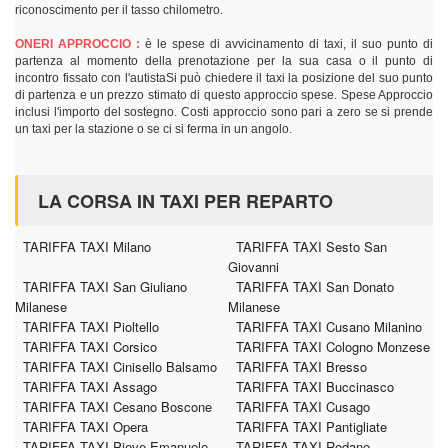
riconoscimento per il tasso chilometro.
ONERI APPROCCIO :
è le spese di avvicinamento di taxi, il suo punto di
partenza al momento della prenotazione per la sua casa o il punto di
incontro fissato con l'autistaSi può chiedere il taxi la posizione del suo punto
di partenza e un prezzo stimato di questo approccio spese. Spese Approccio
inclusi l'importo del sostegno. Costi approccio sono pari a zero se si prende
un taxi per la stazione o se ci si ferma in un angolo.
LA CORSA IN TAXI PER REPARTO
TARIFFA TAXI Milano
TARIFFA TAXI Sesto San
Giovanni
TARIFFA TAXI San Giuliano
TARIFFA TAXI San Donato
Milanese
Milanese
TARIFFA TAXI Pioltello
TARIFFA TAXI Cusano Milanino
TARIFFA TAXI Corsico
TARIFFA TAXI Cologno Monzese
TARIFFA TAXI Cinisello Balsamo
TARIFFA TAXI Bresso
TARIFFA TAXI Assago
TARIFFA TAXI Buccinasco
TARIFFA TAXI Cesano Boscone
TARIFFA TAXI Cusago
TARIFFA TAXI Opera
TARIFFA TAXI Pantigliate
TARIFFA TAXI Pieve Emanuele
TARIFFA TAXI Rodano