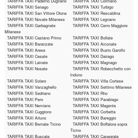
TARIFFA TAXI Paderno Dugnano
TARIFFA TAXI Cormano
TARIFFA TAXI Senago
TARIFFA TAXI Turbigo
TARIFFA TAXI San Vittore Olona
TARIFFA TAXI Rescaldina
TARIFFA TAXI Novate Milanese
TARIFFA TAXI Legnano
TARIFFA TAXI Garbagnate
TARIFFA TAXI Cerro Maggiore
Milanese
TARIFFA TAXI Castano Primo
TARIFFA TAXI Bollate
TARIFFA TAXI Baranzate
TARIFFA TAXI Arconate
TARIFFA TAXI Arese
TARIFFA TAXI Busto Garolfo
TARIFFA TAXI Cesate
TARIFFA TAXI Dairago
TARIFFA TAXI Lainate
TARIFFA TAXI Magnago
TARIFFA TAXI Nosate
TARIFFA TAXI Robecchetto con
Induno
TARIFFA TAXI Solaro
TARIFFA TAXI Villa Cortese
TARIFFA TAXI Vanzaghello
TARIFFA TAXI Settimo Milanese
TARIFFA TAXI Sedriano
TARIFFA TAXI Rho
TARIFFA TAXI Pero
TARIFFA TAXI Parabiago
TARIFFA TAXI Nerviano
TARIFFA TAXI Magenta
TARIFFA TAXI Cuggiono
TARIFFA TAXI Corbetta
TARIFFA TAXI Arluno
TARIFFA TAXI Bareggio
TARIFFA TAXI Bernate Ticino
TARIFFA TAXI Boffalora sopra
Ticino
TARIFFA TAXI Buscate
TARIFFA TAXI Canegrate