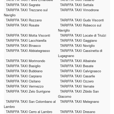
TARIFFA TAXI Segrate
TARIFFA TAXI Settala
TARIFFA TAXI Trezzano sul
TARIFFA TAXI Vimodrone
Naviglio
TARIFFA TAXI Rozzano
TARIFFA TAXI Gudo Visconti
TARIFFA TAXI Rosate
TARIFFA TAXI Robecco sul
Naviglio
TARIFFA TAXI Motta Visconti
TARIFFA TAXI Locate di Triulzi
TARIFFA TAXI Lacchiarella
TARIFFA TAXI Gaggiano
TARIFFA TAXI Binasco
TARIFFA TAXI Noviglio
TARIFFA TAXI Abbiategrasso
TARIFFA TAXI Cassinetta di
Lugagnano
TARIFFA TAXI Morimondo
TARIFFA TAXI Albairate
TARIFFA TAXI Basiglio
TARIFFA TAXI Besate
TARIFFA TAXI Bubbiano
TARIFFA TAXI Calvignasco
TARIFFA TAXI Carpiano
TARIFFA TAXI Casarile
TARIFFA TAXI Cisliano
TARIFFA TAXI Ozzero
TARIFFA TAXI Vermezzo
TARIFFA TAXI Vernate
TARIFFA TAXI Zelo Surrigone
TARIFFA TAXI Zibido San
Giacomo
TARIFFA TAXI San Colombano al
TARIFFA TAXI Melegnano
Lambro
TARIFFA TAXI Cerro al Lambro
TARIFFA TAXI Dresano