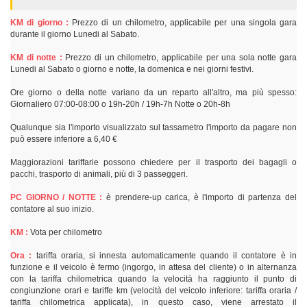
KM di giorno :
Prezzo di un chilometro, applicabile per una singola gara
durante il giorno Lunedi al Sabato.
KM di notte :
Prezzo di un chilometro, applicabile per una sola notte gara
Lunedi al Sabato o giorno e notte, la domenica e nei giorni festivi.
Ore giorno o della notte variano da un reparto all'altro, ma più spesso:
Giornaliero 07:00-08:00 o 19h-20h / 19h-7h Notte o 20h-8h
Qualunque sia l'importo visualizzato sul tassametro l'importo da pagare non
può essere inferiore a 6,40 €
Maggiorazioni tariffarie possono chiedere per il trasporto dei bagagli o
pacchi, trasporto di animali, più di 3 passeggeri.
PC GIORNO / NOTTE :
è prendere-up carica, è l'importo di partenza del
contatore al suo inizio.
KM :
Vota per chilometro
Ora :
tariffa oraria, si innesta automaticamente quando il contatore è in
funzione e il veicolo è fermo (ingorgo, in attesa del cliente) o in alternanza
con la tariffa chilometrica quando la velocità ha raggiunto il punto di
congiunzione orari e tariffe km (velocità del veicolo inferiore: tariffa oraria /
tariffa chilometrica applicata), in questo caso, viene arrestato il