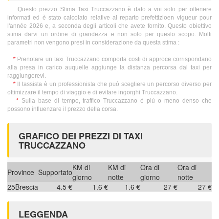
Questo prezzo Stima Taxi Truccazzano è dato a voi solo per ottenere
informati ed è stato calcolato relative al reparto prefettizioen vigueur pour
l'année 2026 e, a seconda degli articoli che avete fornito. Questo obiettivo
stima darvi un ordine di grandezza e non solo per questo scopo. Molti
parametri non vengono presi in considerazione da questa stima :
*
Prenotare un taxi Truccazzano comporta costi di approce corrispondano
alla presa in carico auquelle aggiunge la distanza percorsa dal taxi per
raggiungerevi.
*
Il tassista è un professionista che può scegliere un percorso diverso per
ottimizzare il tempo di viaggio e di evitare ingorghi Truccazzano.
*
Sulla base di tempo, traffico Truccazzano è più o meno denso che
possono influenzare il prezzo della corsa.
GRAFICO DEI PREZZI DI TAXI
TRUCCAZZANO
KM di
KM di
Ora di
Ora di
Province
Supportato
giorno
notte
giorno
notte
25
Brescia
4.5 €
1.6 €
1.6 €
27 €
27 €
LEGGENDA