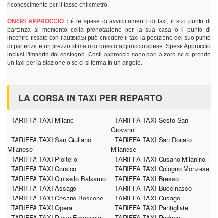
riconoscimento per il tasso chilometro.
ONERI APPROCCIO :
è le spese di avvicinamento di taxi, il suo punto di
partenza al momento della prenotazione per la sua casa o il punto di
incontro fissato con l'autistaSi può chiedere il taxi la posizione del suo punto
di partenza e un prezzo stimato di questo approccio spese. Spese Approccio
inclusi l'importo del sostegno. Costi approccio sono pari a zero se si prende
un taxi per la stazione o se ci si ferma in un angolo.
LA CORSA IN TAXI PER REPARTO
TARIFFA TAXI Milano
TARIFFA TAXI Sesto San
Giovanni
TARIFFA TAXI San Giuliano
TARIFFA TAXI San Donato
Milanese
Milanese
TARIFFA TAXI Pioltello
TARIFFA TAXI Cusano Milanino
TARIFFA TAXI Corsico
TARIFFA TAXI Cologno Monzese
TARIFFA TAXI Cinisello Balsamo
TARIFFA TAXI Bresso
TARIFFA TAXI Assago
TARIFFA TAXI Buccinasco
TARIFFA TAXI Cesano Boscone
TARIFFA TAXI Cusago
TARIFFA TAXI Opera
TARIFFA TAXI Pantigliate
TARIFFA TAXI Pieve Emanuele
TARIFFA TAXI Rodano