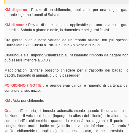
KM di giorno :
Prezzo di un chilometro, applicabile per una singola gara
durante il giorno Lunedi al Sabato.
KM di notte :
Prezzo di un chilometro, applicabile per una sola notte gara
Lunedi al Sabato o giorno e notte, la domenica e nei giorni festivi.
Ore giorno o della notte variano da un reparto all'altro, ma più spesso:
Giornaliero 07:00-08:00 o 19h-20h / 19h-7h Notte o 20h-8h
Qualunque sia l'importo visualizzato sul tassametro l'importo da pagare non
può essere inferiore a 6,40 €
Maggiorazioni tariffarie possono chiedere per il trasporto dei bagagli o
pacchi, trasporto di animali, più di 3 passeggeri.
PC GIORNO / NOTTE :
è prendere-up carica, è l'importo di partenza del
contatore al suo inizio.
KM :
Vota per chilometro
Ora :
tariffa oraria, si innesta automaticamente quando il contatore è in
funzione e il veicolo è fermo (ingorgo, in attesa del cliente) o in alternanza
con la tariffa chilometrica quando la velocità ha raggiunto il punto di
congiunzione orari e tariffe km (velocità del veicolo inferiore: tariffa oraria /
tariffa chilometrica applicata), in questo caso, viene arrestato il