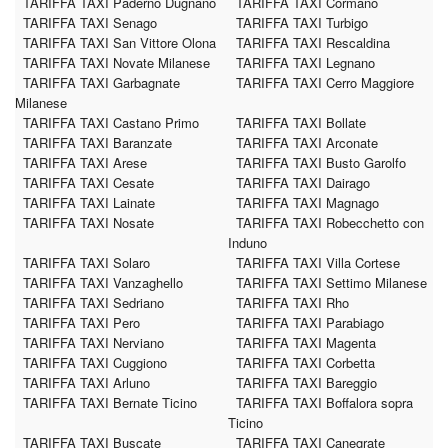
TARIFFA TAXI Paderno Dugnano
TARIFFA TAXI Cormano
TARIFFA TAXI Senago
TARIFFA TAXI Turbigo
TARIFFA TAXI San Vittore Olona
TARIFFA TAXI Rescaldina
TARIFFA TAXI Novate Milanese
TARIFFA TAXI Legnano
TARIFFA TAXI Garbagnate
TARIFFA TAXI Cerro Maggiore
Milanese
TARIFFA TAXI Castano Primo
TARIFFA TAXI Bollate
TARIFFA TAXI Baranzate
TARIFFA TAXI Arconate
TARIFFA TAXI Arese
TARIFFA TAXI Busto Garolfo
TARIFFA TAXI Cesate
TARIFFA TAXI Dairago
TARIFFA TAXI Lainate
TARIFFA TAXI Magnago
TARIFFA TAXI Nosate
TARIFFA TAXI Robecchetto con
Induno
TARIFFA TAXI Solaro
TARIFFA TAXI Villa Cortese
TARIFFA TAXI Vanzaghello
TARIFFA TAXI Settimo Milanese
TARIFFA TAXI Sedriano
TARIFFA TAXI Rho
TARIFFA TAXI Pero
TARIFFA TAXI Parabiago
TARIFFA TAXI Nerviano
TARIFFA TAXI Magenta
TARIFFA TAXI Cuggiono
TARIFFA TAXI Corbetta
TARIFFA TAXI Arluno
TARIFFA TAXI Bareggio
TARIFFA TAXI Bernate Ticino
TARIFFA TAXI Boffalora sopra
Ticino
TARIFFA TAXI Buscate
TARIFFA TAXI Canegrate